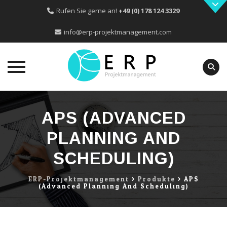
Rufen Sie gerne an!
+49 (0) 178 124 3329
info@erp-projektmanagement.com
Skip
to
APS (ADVANCED
content
PLANNING AND
SCHEDULING)
ERP-Projektmanagement
>
Produkte
>
APS
(Advanced Planning And Scheduling)