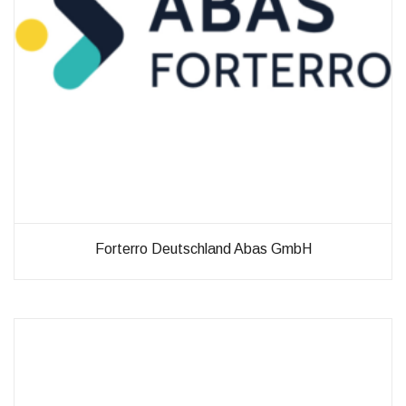
Verbesserung
unseres Angebots
oder um
technische
Probleme schnell
zu erkennen und
zu beheben.
Erfahrungen
Diese
Cookies
werden
benötigt,
Forterro Deutschland Abas GmbH
damit unsere
Website
während
Ihres
Besuchs so
gut wie
möglich
funktioniert.
Wenn Sie