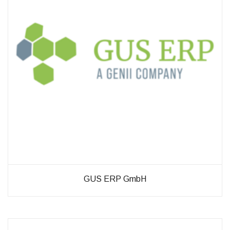
diese
Cookies
ablehnen,
werden
einige
Funktionen
auf der
Website
nicht mehr
verfügbar
sein.
Marketing
„Marketing Cookies“
ermöglichen es uns,
die Anzeige
personalisierter
GUS ERP GmbH
Inhalte durch
Erfassen und
Analysieren Ihres
Nutzungsverhaltens.
Dies erfolgt auch