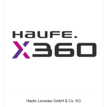
außerhalb unserer
Websites, indem
diese Cookies Ihnen
folgen können.
Dabei werden auch
Cookies von
Drittanbietern (wie
z. B. Facebook oder
Google) eingesetzt
und
(pseudonymisierte)
Daten Ihres
Surfverhaltens an
diese
weitergegeben und
von ihnen
ausgewertet und
weiterverwendet.
Haufe-Lexware GmbH & Co. KG