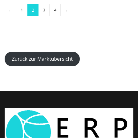
←
1
2
3
4
→
Zurück zur Marktübersicht