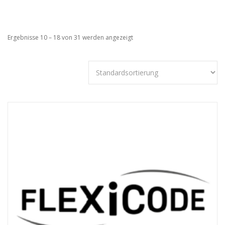
Ergebnisse 10 – 18 von 31 werden angezeigt
Technisch
notwendige
Cookies
Diese Cookies
sind nicht
optional,
sondern
technisch für
die Webseite
notwendig.
Daher ist hier
keine
Einschränkung