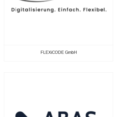
möglich.
Statistiken
Diese Cookies
helfen uns dabei
die Funktionalität
und die Struktur
der Website
verbessern. Sie
FLEXiCODE GmbH
ermöglichen,
Statistiken und
Analysen zu
erstellen, wobei
pseudonymisierte
oder
anonymisierte
Daten erfasst
werden, um
Kenntnisse über
die
Websitenutzung
zu erhalten, zur