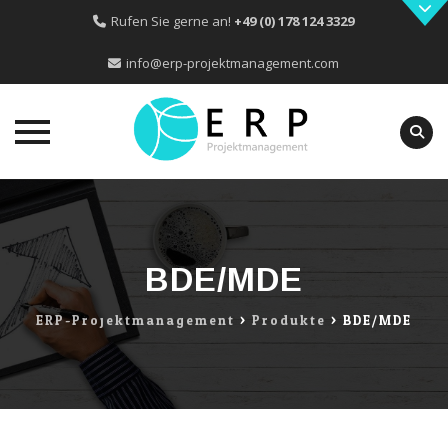
Rufen Sie gerne an!
+49 (0) 178 124 3329
info@erp-projektmanagement.com
Skip
to
content
BDE/MDE
ERP-Projektmanagement
>
Produkte
>
BDE/MDE