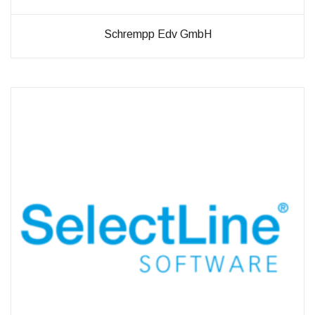
Schrempp Edv GmbH