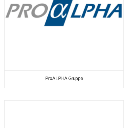
Verbesserung
unseres Angebots
oder um
technische
Probleme schnell
zu erkennen und
zu beheben.
Erfahrungen
Diese
Cookies
werden
benötigt,
ProALPHA Gruppe
damit unsere
Website
während
Ihres
Besuchs so
gut wie
möglich
funktioniert.
Wenn Sie