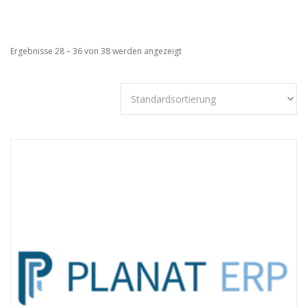
Ergebnisse 28 – 36 von 38 werden angezeigt
Technisch
notwendige
Cookies
Diese Cookies
sind nicht
optional,
sondern
technisch für
die Webseite
notwendig.
Daher ist hier
keine
Einschränkung