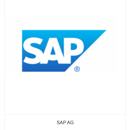
außerhalb unserer
Websites, indem
diese Cookies Ihnen
folgen können.
Dabei werden auch
Cookies von
Drittanbietern (wie
z. B. Facebook oder
Google) eingesetzt
und
(pseudonymisierte)
Daten Ihres
Surfverhaltens an
diese
weitergegeben und
von ihnen
ausgewertet und
weiterverwendet.
SAP AG