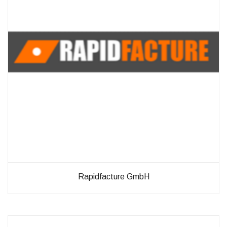
diese
Cookies
ablehnen,
werden
einige
Funktionen
auf der
Website
nicht mehr
verfügbar
sein.
Marketing
„Marketing Cookies“
ermöglichen es uns,
die Anzeige
personalisierter
Rapidfacture GmbH
Inhalte durch
Erfassen und
Analysieren Ihres
Nutzungsverhaltens.
Dies erfolgt auch