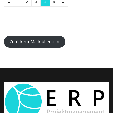
←
1
2
3
4
5
→
Zurück zur Marktübersicht