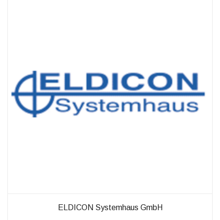
außerhalb unserer
Websites, indem
diese Cookies Ihnen
folgen können.
Dabei werden auch
Cookies von
Drittanbietern (wie
z. B. Facebook oder
Google) eingesetzt
und
(pseudonymisierte)
Daten Ihres
Surfverhaltens an
diese
weitergegeben und
von ihnen
ausgewertet und
weiterverwendet.
ELDICON Systemhaus GmbH