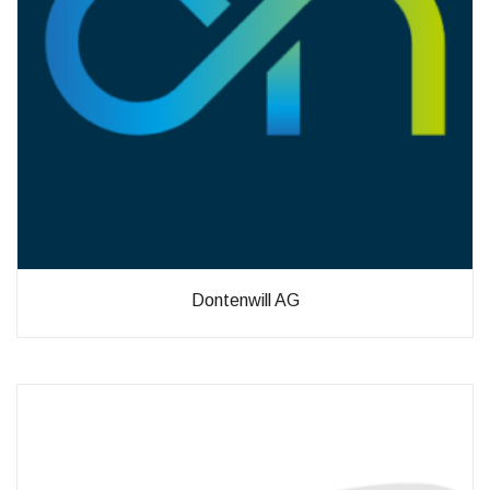
Verbesserung
unseres Angebots
oder um
technische
Probleme schnell
zu erkennen und
zu beheben.
Erfahrungen
Diese
Cookies
werden
benötigt,
Dontenwill AG
damit unsere
Website
während
Ihres
Besuchs so
gut wie
möglich
funktioniert.
Wenn Sie