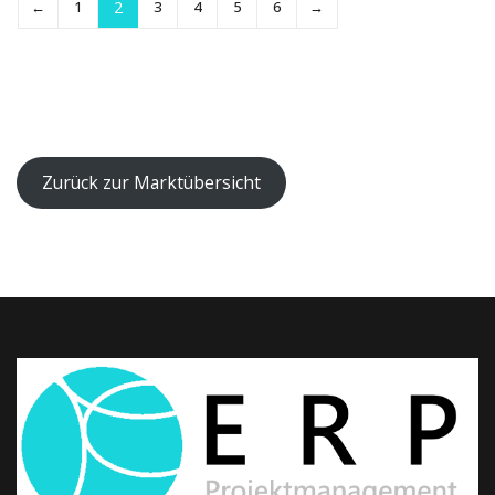
←
1
2
3
4
5
6
→
Zurück zur Marktübersicht