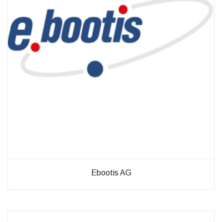
diese
Cookies
ablehnen,
werden
einige
Funktionen
auf der
Website
nicht mehr
verfügbar
sein.
Marketing
„Marketing Cookies“
ermöglichen es uns,
die Anzeige
personalisierter
Ebootis AG
Inhalte durch
Erfassen und
Analysieren Ihres
Nutzungsverhaltens.
Dies erfolgt auch