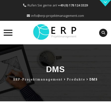
Rufen Sie gerne an!
+49 (0) 178 124 3329
info@erp-projektmanagement.com
Skip
to
content
DMS
ERP-Projektmanagement
>
Produkte
>
DMS