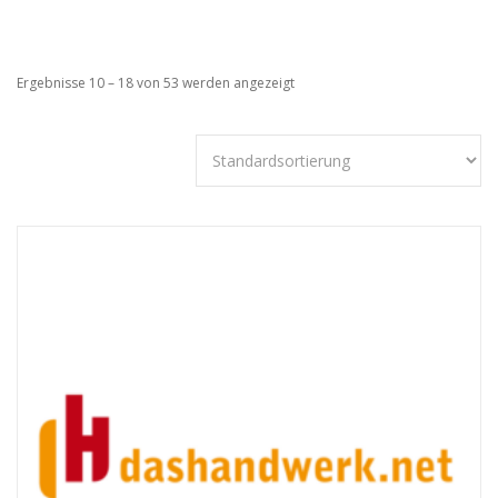
Ergebnisse 10 – 18 von 53 werden angezeigt
Technisch
notwendige
Cookies
Diese Cookies
sind nicht
optional,
sondern
technisch für
die Webseite
notwendig.
Daher ist hier
keine
Einschränkung