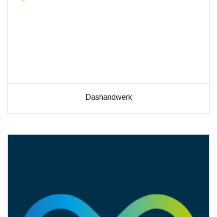
möglich.
Statistiken
Diese Cookies
helfen uns dabei
die Funktionalität
und die Struktur
der Website
verbessern. Sie
Dashandwerk
ermöglichen,
Statistiken und
Analysen zu
erstellen, wobei
pseudonymisierte
oder
anonymisierte
Daten erfasst
werden, um
Kenntnisse über
die
Websitenutzung
zu erhalten, zur