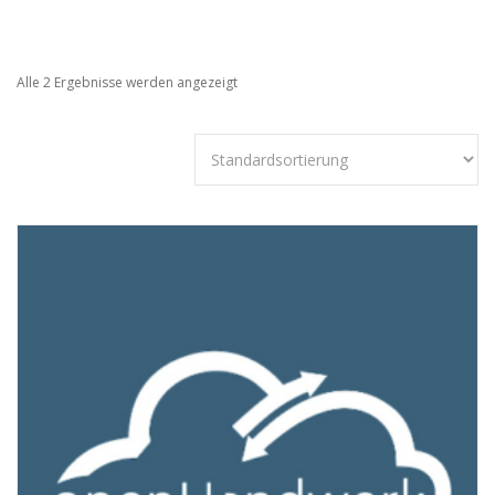
Alle 2 Ergebnisse werden angezeigt
Technisch
notwendige
Cookies
Diese Cookies
sind nicht
optional,
sondern
technisch für
die Webseite
notwendig.
Daher ist hier
keine
Einschränkung