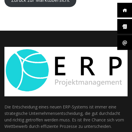
Zurück zur Marktübersicht
diese
Cookies
ablehnen,
werden
einige
Funktionen
auf der
Website
nicht mehr
verfügbar
sein.
Marketing
„Marketing Cookies“
ermöglichen es uns,
die Anzeige
personalisierter
Inhalte durch
Die Entscheidung eines neuen ERP-Systems ist immer eine
Erfassen und
strategische Unternehmensentscheidung, die gut durchdacht
Analysieren Ihres
und richtig getroffen werden muss. Es ist Ihre Chance sich vom
Nutzungsverhaltens.
Wettbewerb durch effiziente Prozesse zu unterscheiden.
Dies erfolgt auch