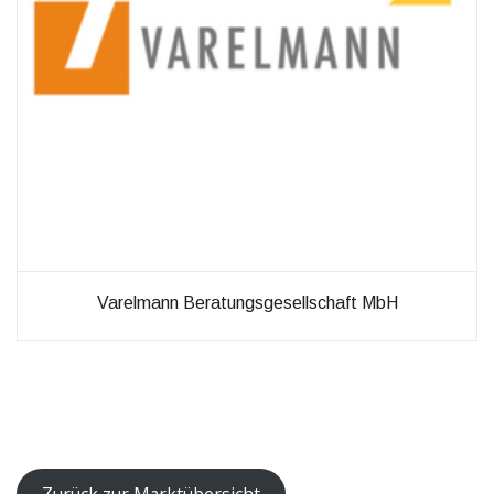
Verbesserung
unseres Angebots
oder um
technische
Probleme schnell
zu erkennen und
zu beheben.
Erfahrungen
Diese
Cookies
werden
benötigt,
Varelmann Beratungsgesellschaft MbH
damit unsere
Website
während
Ihres
Besuchs so
gut wie
möglich
funktioniert.
Wenn Sie