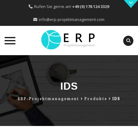
Rufen Sie gerne an!
+49 (0) 178 124 3329
info@erp-projektmanagement.com
Skip
to
content
IDS
ERP-Projektmanagement
>
Produkte
>
IDS