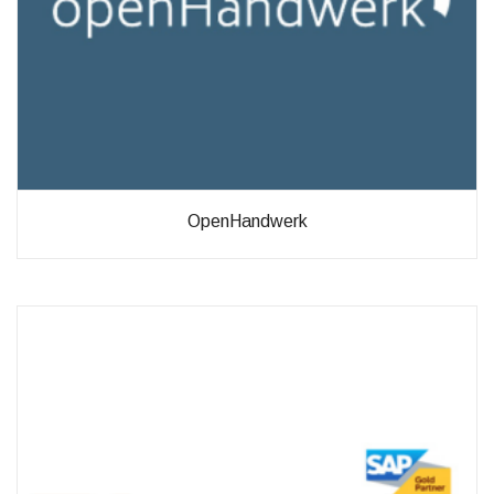
möglich.
Statistiken
Diese Cookies
helfen uns dabei
die Funktionalität
und die Struktur
der Website
verbessern. Sie
OpenHandwerk
ermöglichen,
Statistiken und
Analysen zu
erstellen, wobei
pseudonymisierte
oder
anonymisierte
Daten erfasst
werden, um
Kenntnisse über
die
Websitenutzung
zu erhalten, zur