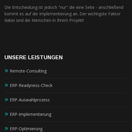
außerhalb unserer
Websites, indem
Die Entscheidung ist jedoch "nur" die eine Seite - anschließend
diese Cookies Ihnen
kommt es auf die Implementierung an. Der wichtigste Faktor
folgen können.
dabei sind die Menschen in Ihrem Projekt!
Dabei werden auch
Cookies von
Drittanbietern (wie
z. B. Facebook oder
Google) eingesetzt
und
(pseudonymisierte)
UNSERE LEISTUNGEN
Daten Ihres
Surfverhaltens an
Remote-Consulting
diese
weitergegeben und
von ihnen
ERP-Readyness-Check
ausgewertet und
weiterverwendet.
ERP-Auswahlprozess
ERP-Implementierung
ERP-Optimierung