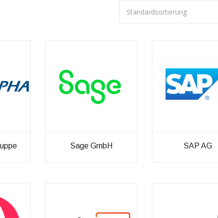
uppe
Sage GmbH
SAP AG