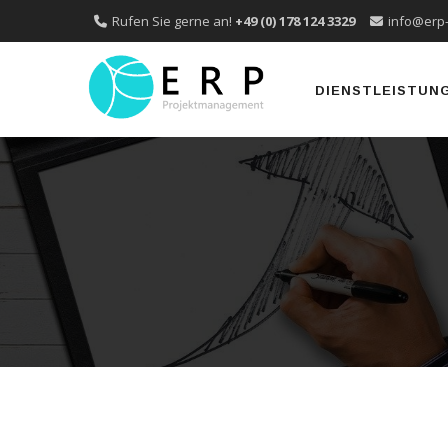
Rufen Sie gerne an!
+49 (0) 178 124 3329
info@erp
Skip
to
DIENSTLEISTUN
content