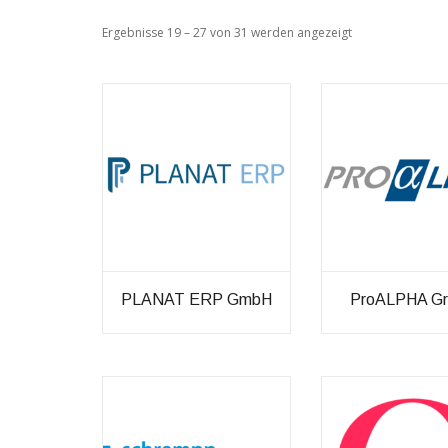
Ergebnisse 19 – 27 von 31 werden angezeigt
Technisch
notwendige
Cookies
Diese Cookies
sind nicht
optional,
PLANAT ERP GmbH
ProALPHA Gr
sondern
technisch für
die Webseite
notwendig.
Daher ist hier
keine
Einschränkung