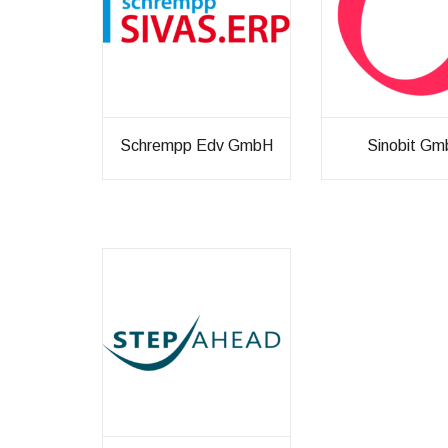
möglich.
Statistiken
Diese Cookies
UNSE
helfen uns dabei
die Funktionalität
Remo
und die Struktur
Schrempp Edv GmbH
Sinobit G
der Website
verbessern. Sie
ERP-
ermöglichen,
Statistiken und
Die Entscheidung eines neuen ERP-
ERP-
Analysen zu
Systems ist immer eine strategische
erstellen, wobei
Unternehmensentscheidung, die gut
pseudonymisierte
ERP-
durchdacht und richtig getroffen werden
oder
muss. Es ist Ihre Chance sich vom
anonymisierte
Daten erfasst
Wettbewerb durch effiziente Prozesse
ERP-
werden, um
zu unterscheiden.
Kenntnisse über
Diens
die
Die Entscheidung ist jedoch "nur" die
Websitenutzung
eine Seite - anschließend kommt es auf
zu erhalten, zur
ERP-
die Implementierung an. Der wichtigste