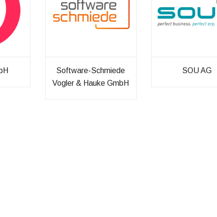
RE LEISTUNGEN
UNSERE ERFAHRUNG
te-Consulting
Projektreferenzen
mbH
Software-Schmiede
SOU AG
Vogler & Hauke GmbH
Readyness-Check
ERP-Anbieterübersicht
Auswahlprozess
Prozessmodelle / Referenzm
Implementierung
Allgemeines zu Projektmana
Optimierung
Risikomanagement im ERP Pr
tleistungen im Überblick
Change Management
Lastenheftgenerator
Projektplanungszyklus nach 