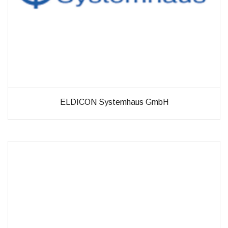
möglich.
Statistiken
Diese Cookies
helfen uns dabei
die Funktionalität
und die Struktur
der Website
verbessern. Sie
ELDICON Systemhaus GmbH
ermöglichen,
Statistiken und
Analysen zu
erstellen, wobei
pseudonymisierte
oder
anonymisierte
Daten erfasst
werden, um
Kenntnisse über
die
Websitenutzung
zu erhalten, zur