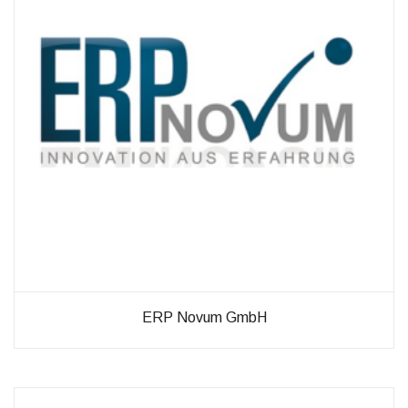
diese
Cookies
ablehnen,
werden
einige
Funktionen
auf der
Website
nicht mehr
verfügbar
sein.
Marketing
„Marketing Cookies“
ermöglichen es uns,
die Anzeige
personalisierter
ERP Novum GmbH
Inhalte durch
Erfassen und
Analysieren Ihres
Nutzungsverhaltens.
Dies erfolgt auch