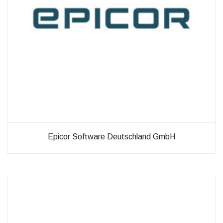
Verbesserung
unseres Angebots
oder um
technische
Probleme schnell
zu erkennen und
zu beheben.
Erfahrungen
Diese
Cookies
werden
benötigt,
Epicor Software Deutschland GmbH
damit unsere
Website
während
Ihres
Besuchs so
gut wie
möglich
funktioniert.
Wenn Sie