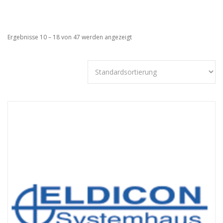
Ergebnisse 10 – 18 von 47 werden angezeigt
Technisch
notwendige
Cookies
Diese Cookies
sind nicht
optional,
sondern
technisch für
die Webseite
notwendig.
Daher ist hier
keine
Einschränkung