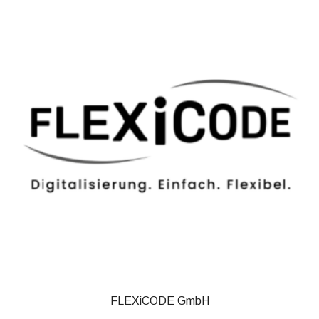
außerhalb unserer
Websites, indem
diese Cookies Ihnen
folgen können.
Dabei werden auch
Cookies von
Drittanbietern (wie
z. B. Facebook oder
Google) eingesetzt
und
(pseudonymisierte)
Daten Ihres
Surfverhaltens an
diese
weitergegeben und
von ihnen
ausgewertet und
weiterverwendet.
FLEXiCODE GmbH