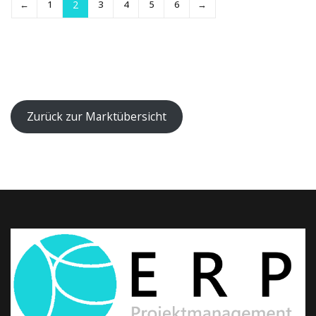
←
1
2
3
4
5
6
→
Zurück zur Marktübersicht