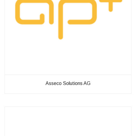
Verbesserung
unseres Angebots
oder um
technische
Probleme schnell
zu erkennen und
zu beheben.
Erfahrungen
Diese
Cookies
werden
benötigt,
Asseco Solutions AG
damit unsere
Website
während
Ihres
Besuchs so
gut wie
möglich
funktioniert.
Wenn Sie