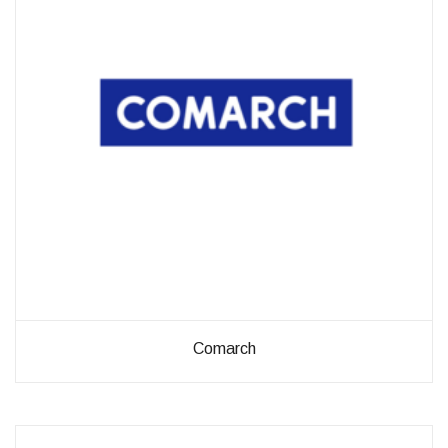
diese
Cookies
ablehnen,
werden
einige
Funktionen
auf der
Website
nicht mehr
verfügbar
sein.
Marketing
„Marketing Cookies“
ermöglichen es uns,
die Anzeige
personalisierter
Comarch
Inhalte durch
Erfassen und
Analysieren Ihres
Nutzungsverhaltens.
Dies erfolgt auch