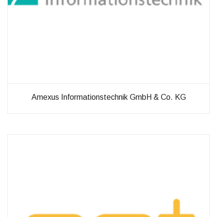
möglich.
Statistiken
Diese Cookies
helfen uns dabei
die Funktionalität
und die Struktur
der Website
verbessern. Sie
Amexus Informationstechnik GmbH & Co. KG
ermöglichen,
Statistiken und
Analysen zu
erstellen, wobei
pseudonymisierte
oder
anonymisierte
Daten erfasst
werden, um
Kenntnisse über
die
Websitenutzung
zu erhalten, zur