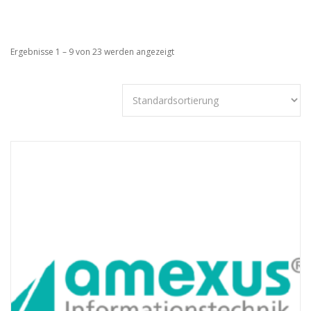
Ergebnisse 1 – 9 von 23 werden angezeigt
Technisch
notwendige
Cookies
Diese Cookies
sind nicht
optional,
sondern
technisch für
die Webseite
notwendig.
Daher ist hier
keine
Einschränkung