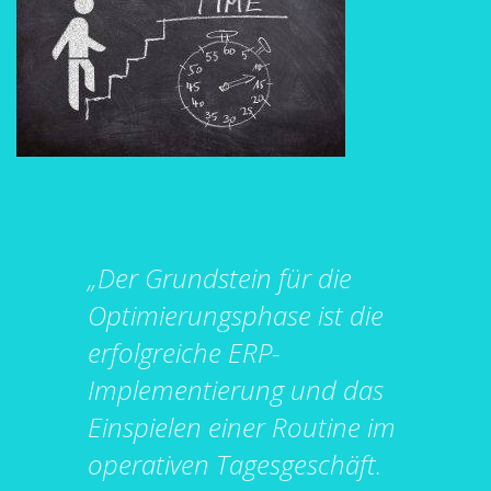
außerhalb unserer
Websites, indem
diese Cookies Ihnen
folgen können.
Dabei werden auch
Cookies von
Drittanbietern (wie
z. B. Facebook oder
Google) eingesetzt
und
(pseudonymisierte)
Daten Ihres
Surfverhaltens an
„Der Grundstein für die
diese
weitergegeben und
Optimierungsphase ist die
von ihnen
ausgewertet und
erfolgreiche ERP-
weiterverwendet.
Implementierung und das
Einspielen einer Routine im
operativen Tagesgeschäft.