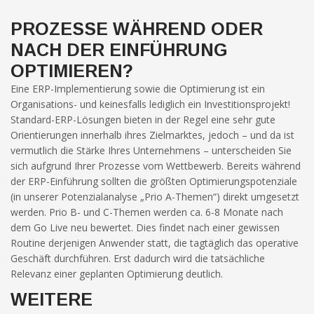
möglich.
PROZESSE WÄHREND ODER
NACH DER EINFÜHRUNG
Statistiken
Diese Cookies
OPTIMIEREN?
helfen uns dabei
die Funktionalität
Eine ERP-Implementierung sowie die Optimierung ist ein
und die Struktur
Organisations- und keinesfalls lediglich ein Investitionsprojekt!
der Website
Standard-ERP-Lösungen bieten in der Regel eine sehr gute
verbessern. Sie
Orientierungen innerhalb ihres Zielmarktes, jedoch – und da ist
ermöglichen,
vermutlich die Stärke Ihres Unternehmens – unterscheiden Sie
Statistiken und
sich aufgrund Ihrer Prozesse vom Wettbewerb. Bereits während
Analysen zu
der ERP-Einführung sollten die größten Optimierungspotenziale
erstellen, wobei
pseudonymisierte
(in unserer Potenzialanalyse „Prio A-Themen“) direkt umgesetzt
oder
werden. Prio B- und C-Themen werden ca. 6-8 Monate nach
anonymisierte
dem Go Live neu bewertet. Dies findet nach einer gewissen
Daten erfasst
Routine derjenigen Anwender statt, die tagtäglich das operative
werden, um
Geschäft durchführen. Erst dadurch wird die tatsächliche
Kenntnisse über
Relevanz einer geplanten Optimierung deutlich.
die
Websitenutzung
WEITERE
zu erhalten, zur