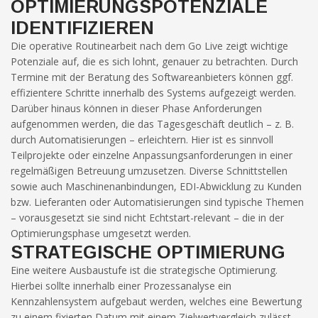
Verbesserung
OPTIMIERUNGSPOTENZIALE
unseres Angebots
IDENTIFIZIEREN
oder um
technische
Die operative Routinearbeit nach dem Go Live zeigt wichtige
Probleme schnell
Potenziale auf, die es sich lohnt, genauer zu betrachten. Durch
zu erkennen und
Termine mit der Beratung des Softwareanbieters können ggf.
zu beheben.
effizientere Schritte innerhalb des Systems aufgezeigt werden.
Darüber hinaus können in dieser Phase Anforderungen
aufgenommen werden, die das Tagesgeschäft deutlich – z. B.
Erfahrungen
durch Automatisierungen – erleichtern. Hier ist es sinnvoll
Diese
Teilprojekte oder einzelne Anpassungsanforderungen in einer
Cookies
werden
regelmäßigen Betreuung umzusetzen. Diverse Schnittstellen
benötigt,
sowie auch Maschinenanbindungen, EDI-Abwicklung zu Kunden
damit unsere
bzw. Lieferanten oder Automatisierungen sind typische Themen
Website
– vorausgesetzt sie sind nicht Echtstart-relevant – die in der
während
Optimierungsphase umgesetzt werden.
Ihres
STRATEGISCHE OPTIMIERUNG
Besuchs so
gut wie
Eine weitere Ausbaustufe ist die strategische Optimierung.
möglich
Hierbei sollte innerhalb einer Prozessanalyse ein
funktioniert.
Kennzahlensystem aufgebaut werden, welches eine Bewertung
Wenn Sie
zu einem fixierten Datum mit einem Zielwertvergleich zulässt.