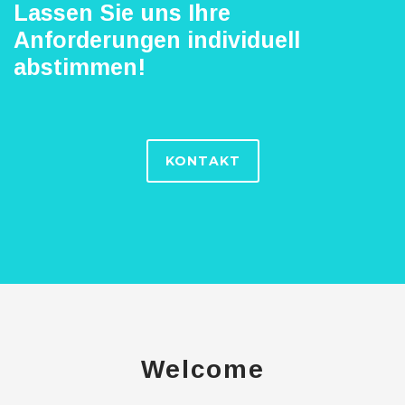
Lassen Sie uns Ihre
Anforderungen individuell
abstimmen!
KONTAKT
Technisch
notwendige
Cookies
Diese Cookies
sind nicht
optional,
sondern
technisch für
die Webseite
notwendig.
Daher ist hier
Welcome
keine
Einschränkung