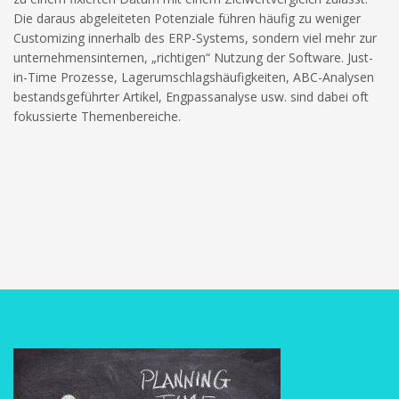
diese
Cookies
Die daraus abgeleiteten Potenziale führen häufig zu weniger
ablehnen,
Customizing innerhalb des ERP-Systems, sondern viel mehr zur
werden
unternehmensinternen, „richtigen“ Nutzung der Software. Just-
einige
in-Time Prozesse, Lagerumschlagshäufigkeiten, ABC-Analysen
Funktionen
bestandsgeführter Artikel, Engpassanalyse usw. sind dabei oft
auf der
fokussierte Themenbereiche.
Website
nicht mehr
verfügbar
sein.
Marketing
„Marketing Cookies“
ermöglichen es uns,
die Anzeige
personalisierter
Inhalte durch
Erfassen und
Analysieren Ihres
Nutzungsverhaltens.
Dies erfolgt auch