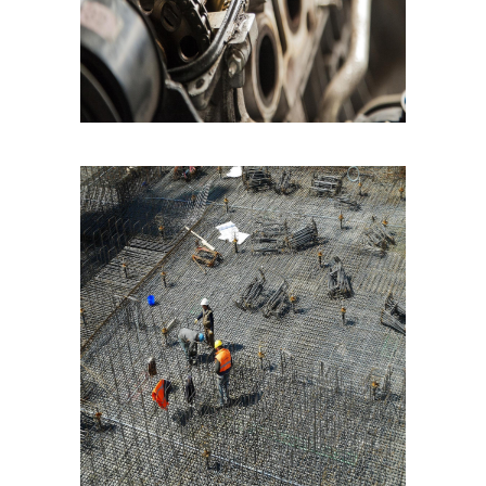
möglich.
Statistiken
Diese Cookies
helfen uns dabei
die Funktionalität
und die Struktur
der Website
verbessern. Sie
ermöglichen,
Statistiken und
Analysen zu
erstellen, wobei
pseudonymisierte
oder
anonymisierte
Daten erfasst
werden, um
Kenntnisse über
die
Websitenutzung
zu erhalten, zur