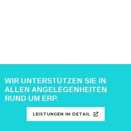
ERP-Optimierung (Elektrotechnik, HiTech |
800 MA | DE, BEL, CH, CN, FR, HK, IT … )
ERP-Optimierung (Medizinbranche | 80 MA
| DE)
WIR UNTERSTÜTZEN SIE IN
ALLEN ANGELEGENHEITEN
RUND UM ERP.
LEISTUNGEN IM DETAIL