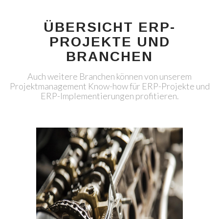
ÜBERSICHT ERP-
PROJEKTE UND
BRANCHEN
Auch weitere Branchen können von unserem
Projektmanagement Know-how für ERP-Projekte und
ERP-Implementierungen profitieren.
Technisch
notwendige
Cookies
Diese Cookies
sind nicht
optional,
sondern
technisch für
die Webseite
notwendig.
Daher ist hier
keine
Einschränkung