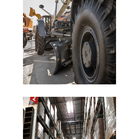
diese
Cookies
ablehnen,
werden
einige
Funktionen
auf der
Website
nicht mehr
verfügbar
sein.
Marketing
„Marketing Cookies“
ermöglichen es uns,
die Anzeige
personalisierter
Inhalte durch
Erfassen und
Analysieren Ihres
Nutzungsverhaltens.
Dies erfolgt auch