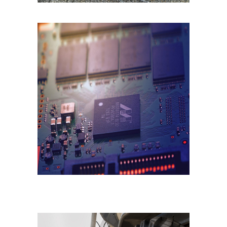
Verbesserung
unseres Angebots
oder um
technische
Probleme schnell
zu erkennen und
zu beheben.
Erfahrungen
Diese
Cookies
werden
benötigt,
damit unsere
Website
während
Ihres
Besuchs so
gut wie
möglich
funktioniert.
Wenn Sie