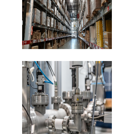
außerhalb unserer
Websites, indem
diese Cookies Ihnen
folgen können.
Dabei werden auch
Cookies von
Drittanbietern (wie
z. B. Facebook oder
Google) eingesetzt
und
(pseudonymisierte)
Daten Ihres
Surfverhaltens an
diese
weitergegeben und
von ihnen
ausgewertet und
weiterverwendet.