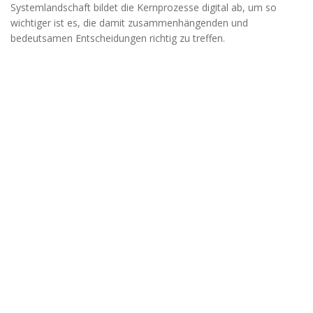
möglich.
Systemlandschaft bildet die Kernprozesse digital ab, um so
wichtiger ist es, die damit zusammenhängenden und
bedeutsamen Entscheidungen richtig zu treffen.
Statistiken
Diese Cookies
helfen uns dabei
die Funktionalität
und die Struktur
der Website
verbessern. Sie
ermöglichen,
Statistiken und
Analysen zu
erstellen, wobei
pseudonymisierte
oder
anonymisierte
Daten erfasst
werden, um
Kenntnisse über
die
Websitenutzung
zu erhalten, zur