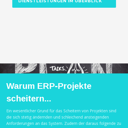
DIENSTLEISTUNGEN IM ÜBERBLICK
Warum ERP-Projekte
scheitern...
Ein wesentlicher Grund für das Scheitern von Projekten sind
die sich stetig ändernden und schleichend ansteigenden
Anforderungen an das System. Zudem der daraus folgende zu