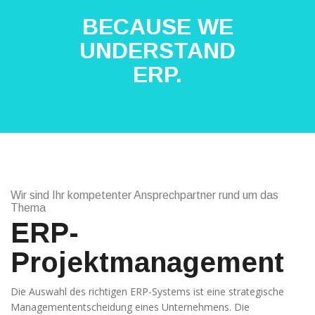
BECAUSE WE
UNDERSTAND
ERP.
Technisch
notwendige
Cookies
Diese Cookies
Wir sind Ihr kompetenter Ansprechpartner rund um das
sind nicht
Thema
optional,
sondern
ERP-
technisch für
die Webseite
Projektmanagement
notwendig.
Daher ist hier
keine
Die Auswahl des richtigen ERP-Systems ist eine strategische
Einschränkung
Managemententscheidung eines Unternehmens. Die