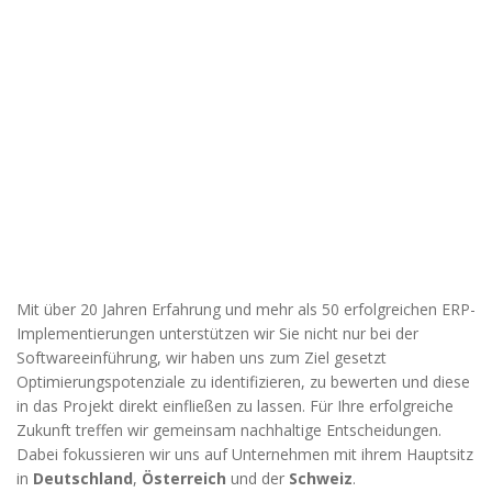
Verbesserung
unseres Angebots
oder um
technische
Probleme schnell
zu erkennen und
zu beheben.
Erfahrungen
Diese
Cookies
werden
benötigt,
damit unsere
Mit über 20 Jahren Erfahrung und mehr als 50 erfolgreichen ERP-
Website
Implementierungen unterstützen wir Sie nicht nur bei der
während
Softwareeinführung, wir haben uns zum Ziel gesetzt
Ihres
Optimierungspotenziale zu identifizieren, zu bewerten und diese
Besuchs so
in das Projekt direkt einfließen zu lassen. Für Ihre erfolgreiche
gut wie
Zukunft treffen wir gemeinsam nachhaltige Entscheidungen.
möglich
funktioniert.
Dabei fokussieren wir uns auf Unternehmen mit ihrem Hauptsitz
Wenn Sie
in
Deutschland
,
Österreich
und der
Schweiz
.