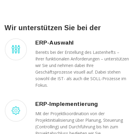
diese
Cookies
ablehnen,
werden
einige
Wir unterstützen Sie bei der
Funktionen
auf der
Website
ERP-Auswahl
nicht mehr
verfügbar
Bereits bei der Erstellung des Lastenhefts –
sein.
Ihrer funktionalen Anforderungen – unterstützen
wir Sie und nehmen dabei Ihre
Geschäftsprozesse visuell auf. Dabei stehen
Marketing
sowohl die IST- als auch die SOLL-Prozesse im
„Marketing Cookies“
Fokus.
ermöglichen es uns,
die Anzeige
personalisierter
ERP-Implementierung
Inhalte durch
Erfassen und
Mit der Projektkoordination von der
Analysieren Ihres
Projektinitialisierung über Planung, Steuerung
Nutzungsverhaltens.
(Controlling) und Durchführung bis hin zum
Dies erfolgt auch
Projektabschluss begleiten wir Sie