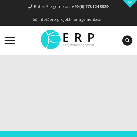
Rufen Sie gerne an!
+49 (0) 178 124 3329
info@erp-projektmanagement.com
Skip
to
content