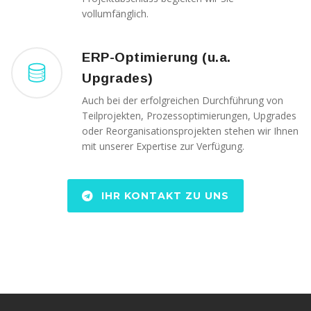
außerhalb unserer
vollumfänglich.
Websites, indem
diese Cookies Ihnen
folgen können.
Dabei werden auch
ERP-Optimierung (u.a.
Cookies von
Upgrades)
Drittanbietern (wie
z. B. Facebook oder
Auch bei der erfolgreichen Durchführung von
Google) eingesetzt
Teilprojekten, Prozessoptimierungen, Upgrades
und
oder Reorganisationsprojekten stehen wir Ihnen
(pseudonymisierte)
Daten Ihres
mit unserer Expertise zur Verfügung.
Surfverhaltens an
diese
weitergegeben und
IHR KONTAKT ZU UNS
von ihnen
ausgewertet und
weiterverwendet.