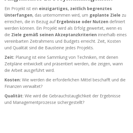
diese
Cookies
Ein Projekt ist ein
einzigartiges, zeitlich begrenztes
ablehnen,
Unterfangen
, das unternommen wird, um
geplante Ziele
zu
werden
erreichen, die in Bezug auf
Ergebnisse oder Nutzen
definiert
einige
werden können. Ein Projekt wird als Erfolg gewertet, wenn es
Funktionen
auf der
die
Ziele gemäß seinen Akzeptanzkriterien
innerhalb eines
Website
vereinbarten Zeitrahmens und Budgets erreicht. Zeit, Kosten
nicht mehr
und Qualität sind die Bausteine jedes Projekts.
verfügbar
sein.
Zeit:
Planung ist eine Sammlung von Techniken, mit denen
Zeitpläne entwickelt und präsentiert werden, die zeigen, wann
die Arbeit ausgeführt wird.
Marketing
Kosten:
Wie werden die erforderlichen Mittel beschafft und die
„Marketing Cookies“
Finanzen verwaltet?
ermöglichen es uns,
die Anzeige
Qualität:
Wie wird die Gebrauchstauglichkeit der Ergebnisse
personalisierter
und Managementprozesse sichergestellt?
Inhalte durch
Erfassen und
Analysieren Ihres
Nutzungsverhaltens.
Dies erfolgt auch