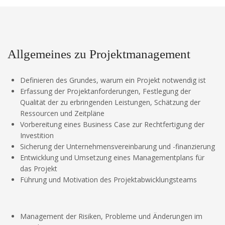
außerhalb unserer
Websites, indem
diese Cookies Ihnen
folgen können.
Dabei werden auch
Cookies von
Allgemeines zu Projektmanagement
Drittanbietern (wie
z. B. Facebook oder
Google) eingesetzt
Definieren des Grundes, warum ein Projekt notwendig ist
und
Erfassung der Projektanforderungen, Festlegung der
(pseudonymisierte)
Qualität der zu erbringenden Leistungen, Schätzung der
Daten Ihres
Ressourcen und Zeitpläne
Surfverhaltens an
Vorbereitung eines Business Case zur Rechtfertigung der
diese
weitergegeben und
Investition
von ihnen
Sicherung der Unternehmensvereinbarung und -finanzierung
ausgewertet und
Entwicklung und Umsetzung eines Managementplans für
weiterverwendet.
das Projekt
Führung und Motivation des Projektabwicklungsteams
Management der Risiken, Probleme und Änderungen im