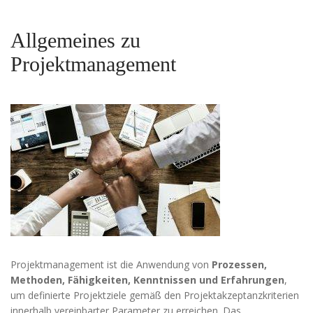
Allgemeines zu
Projektmanagement
Technisch
notwendige
Cookies
Diese Cookies
sind nicht
optional,
sondern
technisch für
die Webseite
notwendig.
Projektmanagement ist die Anwendung von
Prozessen,
Daher ist hier
Methoden, Fähigkeiten, Kenntnissen und Erfahrungen
,
keine
um definierte Projektziele gemäß den Projektakzeptanzkriterien
Einschränkung
innerhalb vereinbarter Parameter zu erreichen. Das