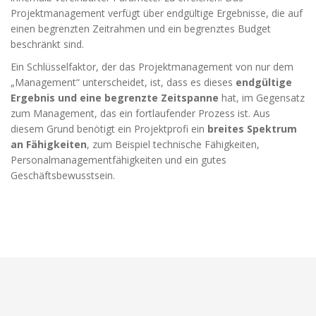
möglich.
Projektmanagement verfügt über endgültige Ergebnisse, die auf
einen begrenzten Zeitrahmen und ein begrenztes Budget
beschränkt sind.
Statistiken
Diese Cookies
Ein Schlüsselfaktor, der das Projektmanagement von nur dem
helfen uns dabei
„Management“ unterscheidet, ist, dass es dieses
endgültige
die Funktionalität
Ergebnis und eine begrenzte Zeitspanne
hat, im Gegensatz
und die Struktur
zum Management, das ein fortlaufender Prozess ist. Aus
der Website
diesem Grund benötigt ein Projektprofi ein
breites Spektrum
verbessern. Sie
ermöglichen,
an Fähigkeiten
, zum Beispiel technische Fähigkeiten,
Statistiken und
Personalmanagementfähigkeiten und ein gutes
Analysen zu
Geschäftsbewusstsein.
erstellen, wobei
pseudonymisierte
oder
anonymisierte
Daten erfasst
werden, um
Kenntnisse über
die
Websitenutzung
zu erhalten, zur