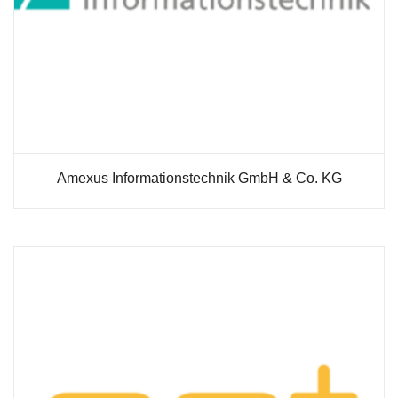
möglich.
Statistiken
Diese Cookies
helfen uns dabei
die Funktionalität
und die Struktur
der Website
verbessern. Sie
Amexus Informationstechnik GmbH & Co. KG
ermöglichen,
Statistiken und
Analysen zu
erstellen, wobei
pseudonymisierte
oder
anonymisierte
Daten erfasst
werden, um
Kenntnisse über
die
Websitenutzung
zu erhalten, zur