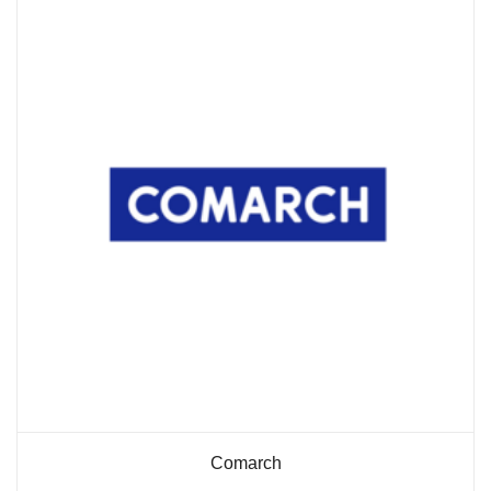
außerhalb unserer
Websites, indem
diese Cookies Ihnen
folgen können.
Dabei werden auch
Cookies von
Drittanbietern (wie
z. B. Facebook oder
Google) eingesetzt
und
(pseudonymisierte)
Daten Ihres
Surfverhaltens an
diese
weitergegeben und
von ihnen
ausgewertet und
weiterverwendet.
Comarch