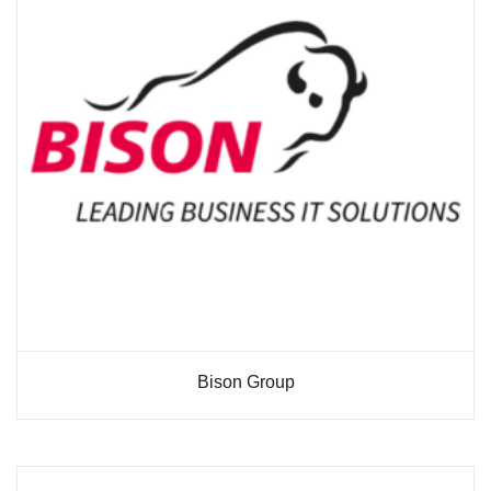
diese
Cookies
ablehnen,
werden
einige
Funktionen
auf der
Website
nicht mehr
verfügbar
sein.
Marketing
„Marketing Cookies“
ermöglichen es uns,
die Anzeige
personalisierter
Bison Group
Inhalte durch
Erfassen und
Analysieren Ihres
Nutzungsverhaltens.
Dies erfolgt auch