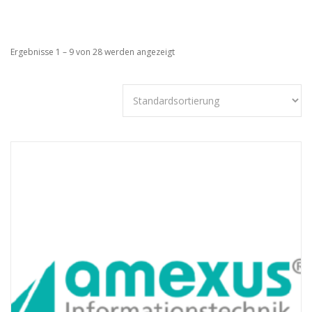
Ergebnisse 1 – 9 von 28 werden angezeigt
Technisch
notwendige
Cookies
Diese Cookies
sind nicht
optional,
sondern
technisch für
die Webseite
notwendig.
Daher ist hier
keine
Einschränkung