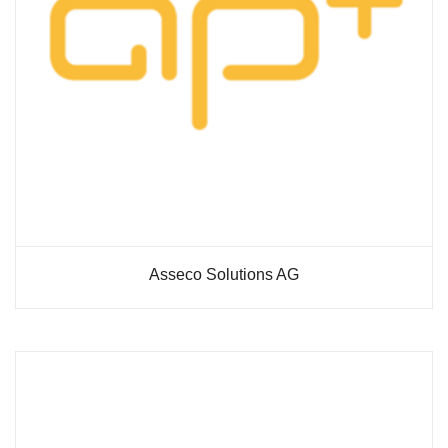
Verbesserung
unseres Angebots
oder um
technische
Probleme schnell
zu erkennen und
zu beheben.
Erfahrungen
Diese
Cookies
werden
benötigt,
Asseco Solutions AG
damit unsere
Website
während
Ihres
Besuchs so
gut wie
möglich
funktioniert.
Wenn Sie