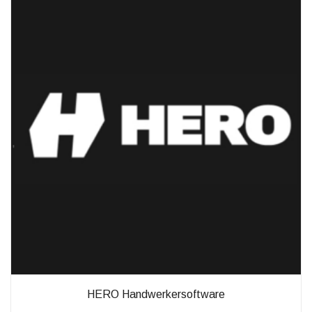
außerhalb unserer
Websites, indem
diese Cookies Ihnen
folgen können.
Dabei werden auch
Cookies von
Drittanbietern (wie
z. B. Facebook oder
Google) eingesetzt
und
(pseudonymisierte)
Daten Ihres
Surfverhaltens an
diese
weitergegeben und
von ihnen
ausgewertet und
weiterverwendet.
HERO Handwerkersoftware