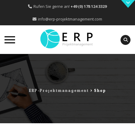
Rufen Sie gerne an!
+49 (0) 178 124 3329
info@erp-projektmanagement.com
Skip
to
content
ERP-Projektmanagement
>
Shop