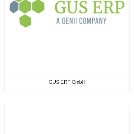
Verbesserung
unseres Angebots
oder um
technische
Probleme schnell
zu erkennen und
zu beheben.
Erfahrungen
Diese
Cookies
werden
benötigt,
GUS ERP GmbH
damit unsere
Website
während
Ihres
Besuchs so
gut wie
möglich
funktioniert.
Wenn Sie