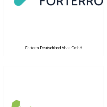
möglich.
Statistiken
Diese Cookies
helfen uns dabei
die Funktionalität
und die Struktur
der Website
verbessern. Sie
Forterro Deutschland Abas GmbH
ermöglichen,
Statistiken und
Analysen zu
erstellen, wobei
pseudonymisierte
oder
anonymisierte
Daten erfasst
werden, um
Kenntnisse über
die
Websitenutzung
zu erhalten, zur