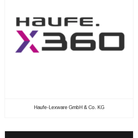
diese
Cookies
ablehnen,
werden
einige
Funktionen
auf der
Website
nicht mehr
verfügbar
sein.
Marketing
„Marketing Cookies“
ermöglichen es uns,
die Anzeige
personalisierter
Haufe-Lexware GmbH & Co. KG
Inhalte durch
Erfassen und
Analysieren Ihres
Nutzungsverhaltens.
Dies erfolgt auch