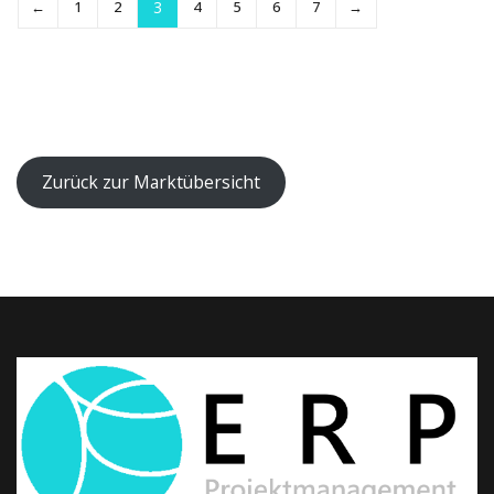
←
1
2
3
4
5
6
7
→
Zurück zur Marktübersicht