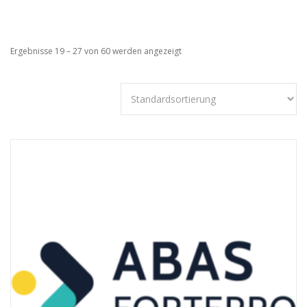
Ergebnisse 19 – 27 von 60 werden angezeigt
Technisch
notwendige
Cookies
Diese Cookies
sind nicht
optional,
sondern
technisch für
die Webseite
notwendig.
Daher ist hier
keine
Einschränkung