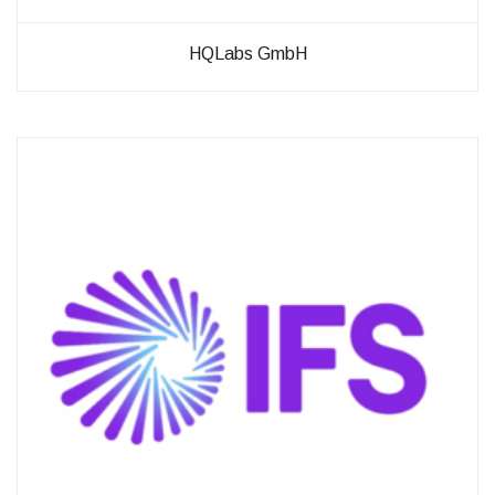
HQLabs GmbH