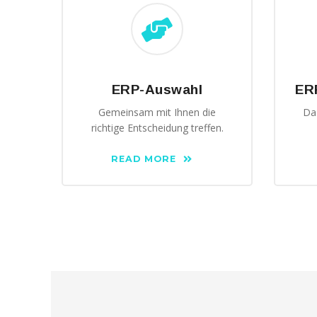
diese
Cookies
ablehnen,
werden
einige
Funktionen
auf der
ERP-Auswahl
ER
Website
nicht mehr
Gemeinsam mit Ihnen die
Da
verfügbar
richtige Entscheidung treffen.
sein.
READ MORE
Marketing
„Marketing Cookies“
ermöglichen es uns,
die Anzeige
personalisierter
Inhalte durch
Erfassen und
Analysieren Ihres
Nutzungsverhaltens.
Dies erfolgt auch