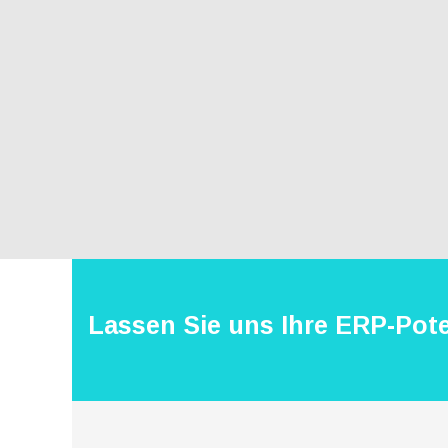
Technisch
notwendige
Cookies
Diese Cookies
sind nicht
optional,
sondern
Lassen Sie uns Ihre ERP-Pote
technisch für
die Webseite
notwendig.
Daher ist hier
keine
Einschränkung