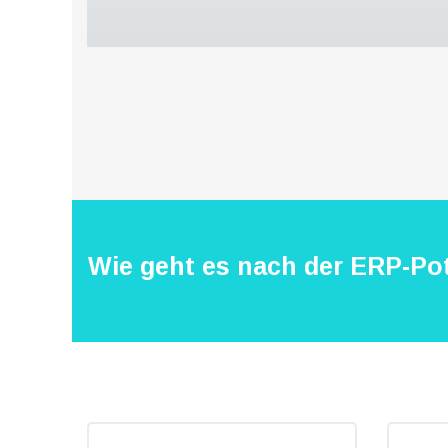
Verbesserung
unseres Angebots
oder um
technische
Probleme schnell
zu erkennen und
zu beheben.
Erfahrungen
Diese
Cookies
werden
benötigt,
Wie geht es nach der ERP-Pot
damit unsere
Website
während
Ihres
Besuchs so
gut wie
möglich
funktioniert.
Wenn Sie