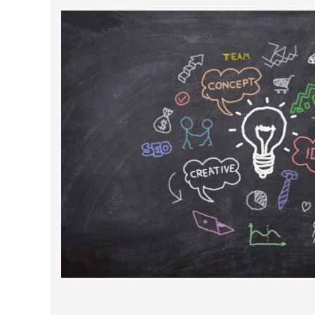
außerhalb unserer
Websites, indem
diese Cookies Ihnen
folgen können.
Dabei werden auch
Cookies von
UNSE
Drittanbietern (wie
z. B. Facebook oder
Remo
Google) eingesetzt
und
(pseudonymisierte)
ERP-
Daten Ihres
Surfverhaltens an
Die Entscheidung eines neuen ERP-
ERP-
diese
Systems ist immer eine strategische
weitergegeben und
Unternehmensentscheidung, die gut
von ihnen
ERP-
durchdacht und richtig getroffen werden
ausgewertet und
muss. Es ist Ihre Chance sich vom
weiterverwendet.
Wettbewerb durch effiziente Prozesse
ERP-
zu unterscheiden.
Diens
Die Entscheidung ist jedoch "nur" die
eine Seite - anschließend kommt es auf
ERP-