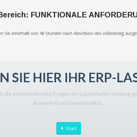
en Bereich: FUNKTIONALE ANFORDER
en Sie innerhalb von 48 Stunden nach Abschluss des vollständig ausgef
N SIE HIER IHR ERP-L
rch die entscheidenden Fragen zur Lastenhefterstellung gef
kostenfrei und unverbindlich.
Start