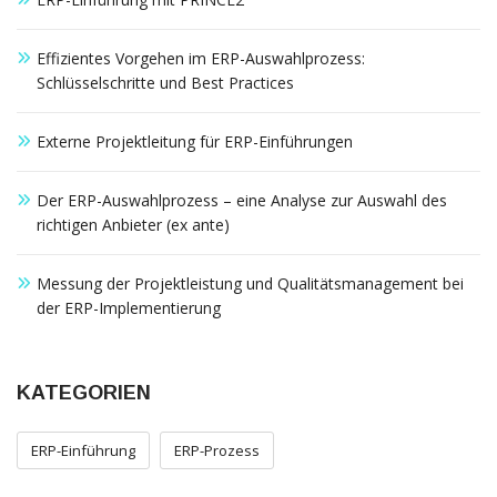
möglich.
Effizientes Vorgehen im ERP-Auswahlprozess:
Statistiken
Schlüsselschritte und Best Practices
Diese Cookies
helfen uns dabei
die Funktionalität
Externe Projektleitung für ERP-Einführungen
und die Struktur
der Website
Der ERP-Auswahlprozess – eine Analyse zur Auswahl des
verbessern. Sie
ermöglichen,
richtigen Anbieter (ex ante)
Statistiken und
Analysen zu
Messung der Projektleistung und Qualitätsmanagement bei
erstellen, wobei
der ERP-Implementierung
pseudonymisierte
oder
anonymisierte
Daten erfasst
KATEGORIEN
werden, um
Kenntnisse über
die
ERP-Einführung
ERP-Prozess
Websitenutzung
zu erhalten, zur