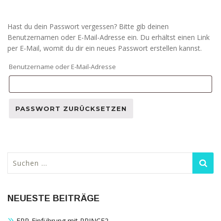
Hast du dein Passwort vergessen? Bitte gib deinen
Benutzernamen oder E-Mail-Adresse ein. Du erhältst einen Link
per E-Mail, womit du dir ein neues Passwort erstellen kannst.
Erforderlich
Benutzername oder E-Mail-Adresse
Technisch
notwendige
PASSWORT ZURÜCKSETZEN
Cookies
Diese Cookies
sind nicht
optional,
sondern
Suchen
technisch für
nach:
die Webseite
notwendig.
Daher ist hier
NEUESTE BEITRÄGE
keine
Einschränkung
ERP-Einführung mit PRINCE2