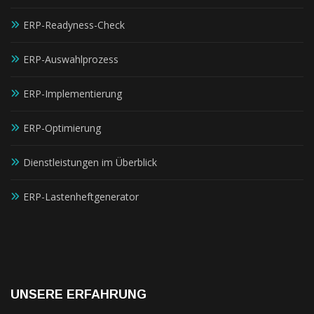
außerhalb unserer
Websites, indem
ERP-Readyness-Check
diese Cookies Ihnen
folgen können.
Dabei werden auch
ERP-Auswahlprozess
Cookies von
Drittanbietern (wie
ERP-Implementierung
z. B. Facebook oder
Google) eingesetzt
und
ERP-Optimierung
(pseudonymisierte)
Daten Ihres
Surfverhaltens an
Dienstleistungen im Überblick
diese
weitergegeben und
ERP-Lastenheftgenerator
von ihnen
ausgewertet und
weiterverwendet.
UNSERE ERFAHRUNG