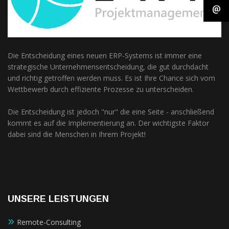
diese
Cookies
ablehnen,
werden
einige
Funktionen
Die Entscheidung eines neuen ERP-Systems ist immer eine
auf der
strategische Unternehmensentscheidung, die gut durchdacht
Website
und richtig getroffen werden muss. Es ist Ihre Chance sich vom
nicht mehr
verfügbar
Wettbewerb durch effiziente Prozesse zu unterscheiden.
sein.
Die Entscheidung ist jedoch "nur" die eine Seite - anschließend
kommt es auf die Implementierung an. Der wichtigste Faktor
Marketing
dabei sind die Menschen in Ihrem Projekt!
„Marketing Cookies“
ermöglichen es uns,
die Anzeige
personalisierter
Inhalte durch
Erfassen und
UNSERE LEISTUNGEN
Analysieren Ihres
Nutzungsverhaltens.
Dies erfolgt auch
Remote-Consulting