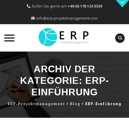
Rufen Sie gerne an!
+49 (0) 178 124 3329
info@erp-projektmanagement.com
Skip
to
ARCHIV DER
content
KATEGORIE:
ERP-
EINFÜHRUNG
ERP-Projektmanagement
>
Blog
>
ERP-Einführung