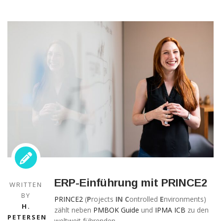
Technisch
notwendige
Cookies
Diese Cookies
sind nicht
optional,
sondern
technisch für
die Webseite
ERP-Einführung mit PRINCE2
notwendig.
WRITTEN
Daher ist hier
BY
PRINCE2
(
P
rojects
IN
C
ontrolled
E
nvironments)
keine
H.
zählt neben
PMBOK Guide
und
IPMA ICB
zu den
Einschränkung
PETERSEN
weltweit führenden