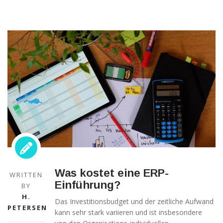
Verbesserung
unseres Angebots
oder um
technische
Probleme schnell
zu erkennen und
zu beheben.
Erfahrungen
Diese
Cookies
werden
benötigt,
damit unsere
Website
während
Ihres
Was kostet eine ERP-
WRITTEN
Besuchs so
Einführung?
gut wie
BY
möglich
H.
Das Investitionsbudget und der zeitliche Aufwand
funktioniert.
PETERSEN
kann sehr stark variieren und ist insbesondere
Wenn Sie