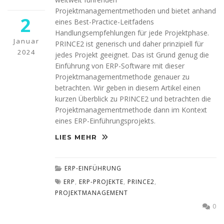
möglich.
Projektmanagementmethoden und bietet anhand
2
eines Best-Practice-Leitfadens
Handlungsempfehlungen für jede Projektphase.
Statistiken
Januar
PRINCE2 ist generisch und daher prinzipiell für
Diese Cookies
2024
helfen uns dabei
jedes Projekt geeignet. Das ist Grund genug die
die Funktionalität
Einführung von ERP-Software mit dieser
und die Struktur
Projektmanagementmethode genauer zu
der Website
betrachten. Wir geben in diesem Artikel einen
verbessern. Sie
kurzen Überblick zu PRINCE2 und betrachten die
ermöglichen,
Projektmanagementmethode dann im Kontext
Statistiken und
Analysen zu
eines ERP-Einführungsprojekts.
erstellen, wobei
LIES MEHR
pseudonymisierte
oder
anonymisierte
Daten erfasst
ERP-EINFÜHRUNG
werden, um
ERP
,
ERP-PROJEKTE
,
PRINCE2
,
Kenntnisse über
PROJEKTMANAGEMENT
die
Websitenutzung
0
zu erhalten, zur