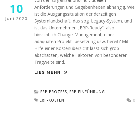
von den Organisations-individuellen
diese
10
Cookies
Anforderungen und Gegebenheiten abhängig. Wie
ablehnen,
ist die Ausgangssituation der derzeitigen
werden
Juni 2020
Systemlandschaft, das sog. Legacy-System, und
einige
ist das Unternehmen „ERP-Ready“, also
Funktionen
hinsichtlich Change-Management, einer
auf der
adäquaten Projekt- besetzung usw. bereit? Mit
Website
nicht mehr
Hilfe einer Kostenübersicht lässt sich grob
verfügbar
abschätzen, welche Faktoren von besonderer
sein.
Tragweite sind.
LIES MEHR
Marketing
„Marketing Cookies“
ERP-PROZESS
,
ERP-EINFÜHRUNG
ermöglichen es uns,
die Anzeige
ERP-KOSTEN
0
personalisierter
Inhalte durch
Erfassen und
Analysieren Ihres
Nutzungsverhaltens.
Dies erfolgt auch