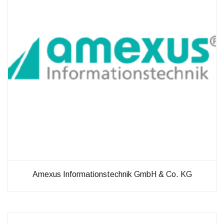
diese
Cookies
ablehnen,
werden
einige
Funktionen
auf der
Website
nicht mehr
verfügbar
sein.
Marketing
„Marketing Cookies“
ermöglichen es uns,
die Anzeige
personalisierter
Amexus Informationstechnik GmbH & Co. KG
Inhalte durch
Erfassen und
Analysieren Ihres
Nutzungsverhaltens.
Dies erfolgt auch