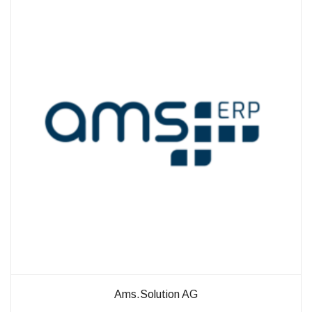
außerhalb unserer
Websites, indem
diese Cookies Ihnen
folgen können.
Dabei werden auch
Cookies von
Drittanbietern (wie
z. B. Facebook oder
Google) eingesetzt
und
(pseudonymisierte)
Daten Ihres
Surfverhaltens an
diese
weitergegeben und
von ihnen
ausgewertet und
weiterverwendet.
Ams.Solution AG