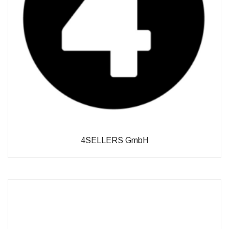
Verbesserung
unseres Angebots
oder um
technische
Probleme schnell
zu erkennen und
zu beheben.
Erfahrungen
Diese
Cookies
werden
benötigt,
4SELLERS GmbH
damit unsere
Website
während
Ihres
Besuchs so
gut wie
möglich
funktioniert.
Wenn Sie