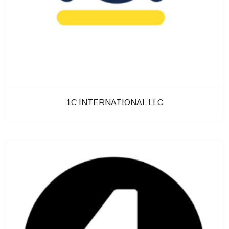
möglich.
Statistiken
Diese Cookies
helfen uns dabei
die Funktionalität
und die Struktur
der Website
verbessern. Sie
1C INTERNATIONAL LLC
ermöglichen,
Statistiken und
Analysen zu
erstellen, wobei
pseudonymisierte
oder
anonymisierte
Daten erfasst
werden, um
Kenntnisse über
die
Websitenutzung
zu erhalten, zur