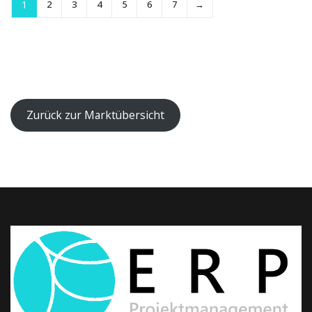
1
2
3
4
5
6
7
→
Zurück zur Marktübersicht