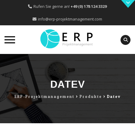
Rufen Sie gerne an!
+49 (0) 178 124 3329
info@erp-projektmanagement.com
Skip
to
content
DATEV
ERP-Projektmanagement
>
Produkte
>
Datev