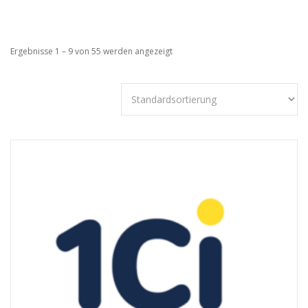
Ergebnisse 1 – 9 von 55 werden angezeigt
Technisch
notwendige
Cookies
Diese Cookies
sind nicht
optional,
sondern
technisch für
die Webseite
notwendig.
Daher ist hier
keine
Einschränkung