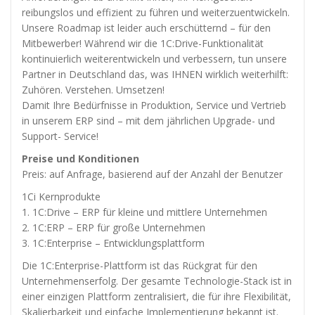
außerhalb unserer
reibungslos und effizient zu führen und weiterzuentwickeln.
Websites, indem
Unsere Roadmap ist leider auch erschütternd – für den
diese Cookies Ihnen
folgen können.
Mitbewerber! Während wir die 1C:Drive-Funktionalität
Dabei werden auch
kontinuierlich weiterentwickeln und verbessern, tun unsere
Cookies von
Partner in Deutschland das, was IHNEN wirklich weiterhilft:
Drittanbietern (wie
Zuhören. Verstehen. Umsetzen!
z. B. Facebook oder
Damit Ihre Bedürfnisse in Produktion, Service und Vertrieb
Google) eingesetzt
in unserem ERP sind – mit dem jährlichen Upgrade- und
und
(pseudonymisierte)
Support- Service!
Daten Ihres
Preise und Konditionen
Surfverhaltens an
Preis: auf Anfrage, basierend auf der Anzahl der Benutzer
diese
weitergegeben und
1Ci Kernprodukte
von ihnen
1. 1C:Drive – ERP für kleine und mittlere Unternehmen
ausgewertet und
2. 1C:ERP – ERP für große Unternehmen
weiterverwendet.
3. 1C:Enterprise – Entwicklungsplattform
Die 1C:Enterprise-Plattform ist das Rückgrat für den
Unternehmenserfolg. Der gesamte Technologie-Stack ist in
einer einzigen Plattform zentralisiert, die für ihre Flexibilität,
Skalierbarkeit und einfache Implementierung bekannt ist.