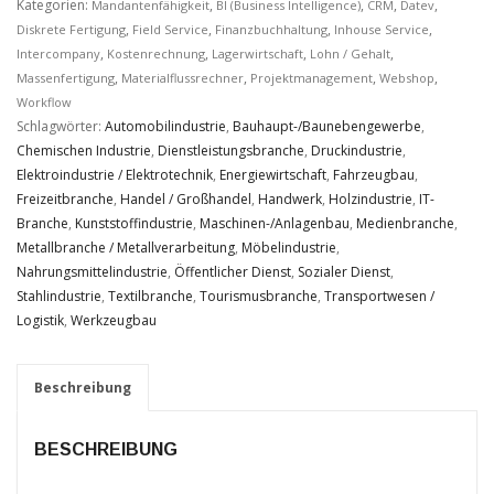
Verbesserung
Kategorien:
,
,
,
,
Mandantenfähigkeit
BI (Business Intelligence)
CRM
Datev
unseres Angebots
,
,
,
,
Diskrete Fertigung
Field Service
Finanzbuchhaltung
Inhouse Service
oder um
,
,
,
,
Intercompany
Kostenrechnung
Lagerwirtschaft
Lohn / Gehalt
technische
,
,
,
,
Massenfertigung
Materialflussrechner
Projektmanagement
Webshop
Probleme schnell
Workflow
zu erkennen und
Schlagwörter:
Automobilindustrie
,
Bauhaupt-/Baunebengewerbe
,
zu beheben.
Chemischen Industrie
,
Dienstleistungsbranche
,
Druckindustrie
,
Elektroindustrie / Elektrotechnik
,
Energiewirtschaft
,
Fahrzeugbau
,
Freizeitbranche
,
Handel / Großhandel
,
Handwerk
,
Holzindustrie
,
IT-
Erfahrungen
Diese
Branche
,
Kunststoffindustrie
,
Maschinen-/Anlagenbau
,
Medienbranche
,
Cookies
Metallbranche / Metallverarbeitung
,
Möbelindustrie
,
werden
Nahrungsmittelindustrie
,
Öffentlicher Dienst
,
Sozialer Dienst
,
benötigt,
Stahlindustrie
,
Textilbranche
,
Tourismusbranche
,
Transportwesen /
damit unsere
Logistik
,
Werkzeugbau
Website
während
Ihres
Beschreibung
Besuchs so
gut wie
möglich
BESCHREIBUNG
funktioniert.
Wenn Sie