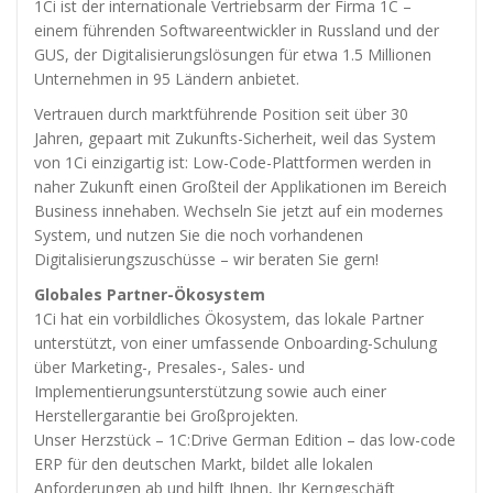
diese
1Ci ist der internationale Vertriebsarm der Firma 1C –
Cookies
einem führenden Softwareentwickler in Russland und der
ablehnen,
GUS, der Digitalisierungslösungen für etwa 1.5 Millionen
werden
Unternehmen in 95 Ländern anbietet.
einige
Funktionen
Vertrauen durch marktführende Position seit über 30
auf der
Jahren, gepaart mit Zukunfts-Sicherheit, weil das System
Website
von 1Ci einzigartig ist: Low-Code-Plattformen werden in
nicht mehr
naher Zukunft einen Großteil der Applikationen im Bereich
verfügbar
Business innehaben. Wechseln Sie jetzt auf ein modernes
sein.
System, und nutzen Sie die noch vorhandenen
Digitalisierungszuschüsse – wir beraten Sie gern!
Marketing
Globales Partner-Ökosystem
„Marketing Cookies“
1Ci hat ein vorbildliches Ökosystem, das lokale Partner
ermöglichen es uns,
unterstützt, von einer umfassende Onboarding-Schulung
die Anzeige
über Marketing-, Presales-, Sales- und
personalisierter
Inhalte durch
Implementierungsunterstützung sowie auch einer
Erfassen und
Herstellergarantie bei Großprojekten.
Analysieren Ihres
Unser Herzstück – 1C:Drive German Edition – das low-code
Nutzungsverhaltens.
ERP für den deutschen Markt, bildet alle lokalen
Dies erfolgt auch
Anforderungen ab und hilft Ihnen, Ihr Kerngeschäft