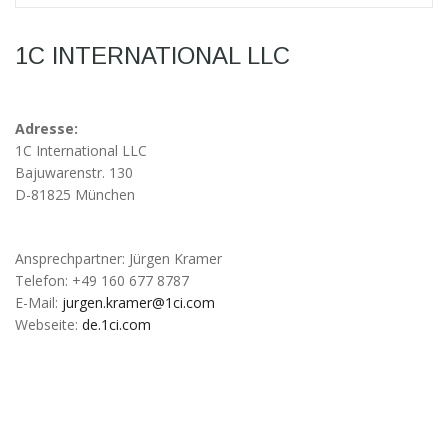
möglich.
1C INTERNATIONAL LLC
Statistiken
Diese Cookies
helfen uns dabei
die Funktionalität
Adresse:
und die Struktur
1C International LLC
der Website
Bajuwarenstr. 130
verbessern. Sie
D-81825 München
ermöglichen,
Statistiken und
Analysen zu
Ansprechpartner: Jürgen Kramer
erstellen, wobei
pseudonymisierte
Telefon: +49 160 677 8787
oder
E-Mail:
jurgen.kramer@1ci.com
anonymisierte
Webseite:
de.1ci.com
Daten erfasst
werden, um
Kenntnisse über
die
Websitenutzung
zu erhalten, zur