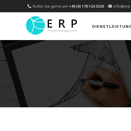
Rufen Sie gerne an!
+49 (0) 178 124 3329
info@erp
Skip
to
DIENSTLEISTUN
content