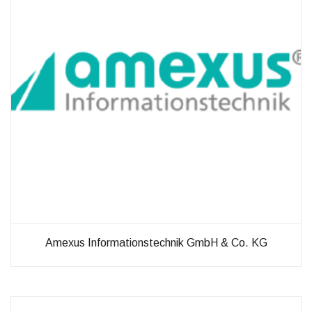
diese
Cookies
ablehnen,
werden
einige
Funktionen
auf der
Website
nicht mehr
verfügbar
sein.
Marketing
„Marketing Cookies“
ermöglichen es uns,
die Anzeige
personalisierter
Amexus Informationstechnik GmbH & Co. KG
Inhalte durch
Erfassen und
Analysieren Ihres
Nutzungsverhaltens.
Dies erfolgt auch