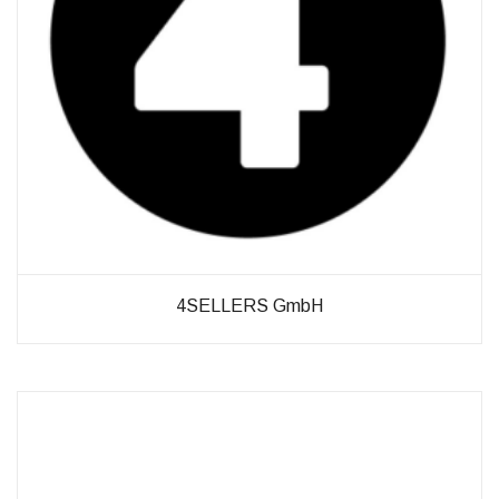
Verbesserung
unseres Angebots
oder um
technische
Probleme schnell
zu erkennen und
zu beheben.
Erfahrungen
Diese
Cookies
werden
benötigt,
4SELLERS GmbH
damit unsere
Website
während
Ihres
Besuchs so
gut wie
möglich
funktioniert.
Wenn Sie