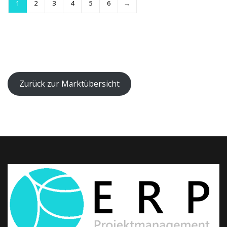
1
2
3
4
5
6
→
Zurück zur Marktübersicht