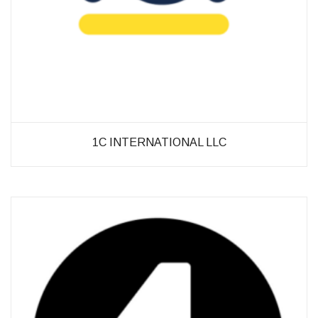
möglich.
Statistiken
Diese Cookies
helfen uns dabei
die Funktionalität
und die Struktur
der Website
verbessern. Sie
1C INTERNATIONAL LLC
ermöglichen,
Statistiken und
Analysen zu
erstellen, wobei
pseudonymisierte
oder
anonymisierte
Daten erfasst
werden, um
Kenntnisse über
die
Websitenutzung
zu erhalten, zur