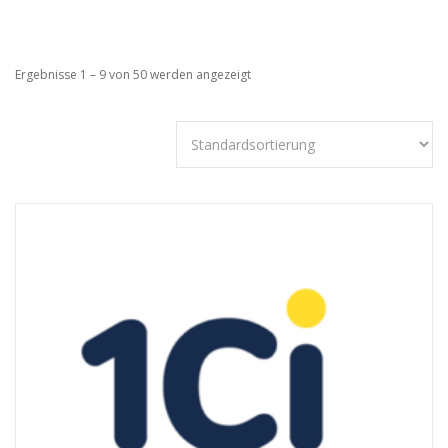
Ergebnisse 1 – 9 von 50 werden angezeigt
Technisch
notwendige
Cookies
Diese Cookies
sind nicht
optional,
sondern
technisch für
die Webseite
notwendig.
Daher ist hier
keine
Einschränkung