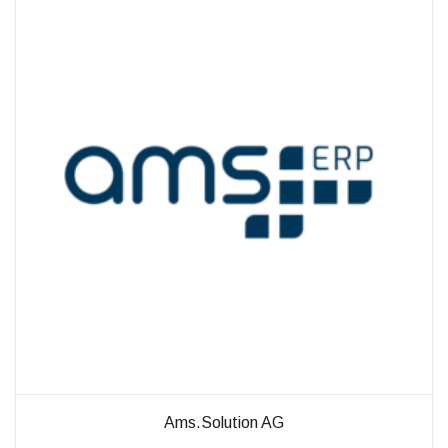
außerhalb unserer
Websites, indem
diese Cookies Ihnen
folgen können.
Dabei werden auch
Cookies von
Drittanbietern (wie
z. B. Facebook oder
Google) eingesetzt
und
(pseudonymisierte)
Daten Ihres
Surfverhaltens an
diese
weitergegeben und
von ihnen
ausgewertet und
weiterverwendet.
Ams.Solution AG