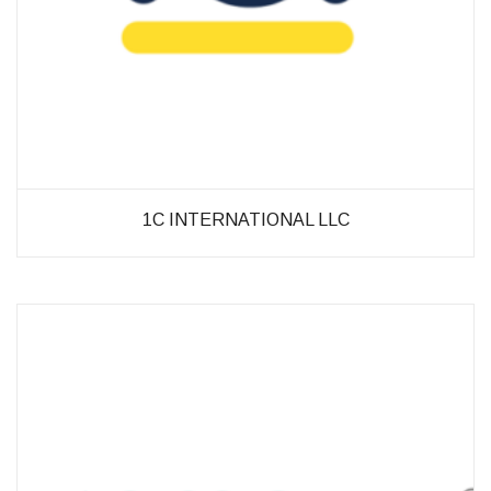
möglich.
Statistiken
Diese Cookies
helfen uns dabei
die Funktionalität
und die Struktur
der Website
verbessern. Sie
1C INTERNATIONAL LLC
ermöglichen,
Statistiken und
Analysen zu
erstellen, wobei
pseudonymisierte
oder
anonymisierte
Daten erfasst
werden, um
Kenntnisse über
die
Websitenutzung
zu erhalten, zur