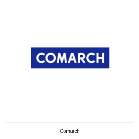
außerhalb unserer
Websites, indem
diese Cookies Ihnen
folgen können.
Dabei werden auch
Cookies von
Drittanbietern (wie
z. B. Facebook oder
Google) eingesetzt
und
(pseudonymisierte)
Daten Ihres
Surfverhaltens an
diese
weitergegeben und
von ihnen
ausgewertet und
weiterverwendet.
Comarch