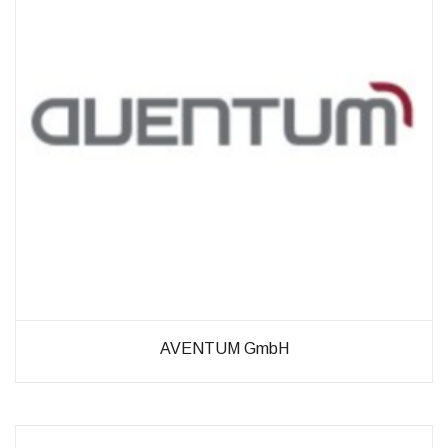
diese
Cookies
ablehnen,
werden
einige
Funktionen
auf der
Website
nicht mehr
verfügbar
sein.
Marketing
„Marketing Cookies“
ermöglichen es uns,
die Anzeige
personalisierter
AVENTUM GmbH
Inhalte durch
Erfassen und
Analysieren Ihres
Nutzungsverhaltens.
Dies erfolgt auch