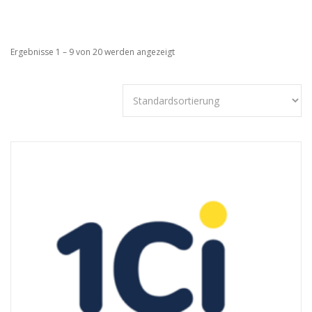
Ergebnisse 1 – 9 von 20 werden angezeigt
Technisch
notwendige
Cookies
Diese Cookies
sind nicht
optional,
sondern
technisch für
die Webseite
notwendig.
Daher ist hier
keine
Einschränkung