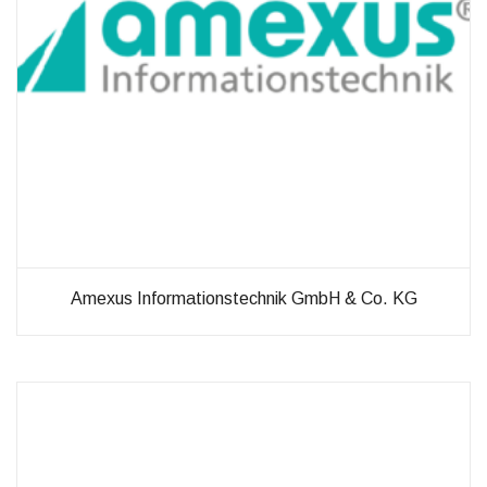
Verbesserung
unseres Angebots
oder um
technische
Probleme schnell
zu erkennen und
zu beheben.
Erfahrungen
Diese
Cookies
werden
benötigt,
Amexus Informationstechnik GmbH & Co. KG
damit unsere
Website
während
Ihres
Besuchs so
gut wie
möglich
funktioniert.
Wenn Sie