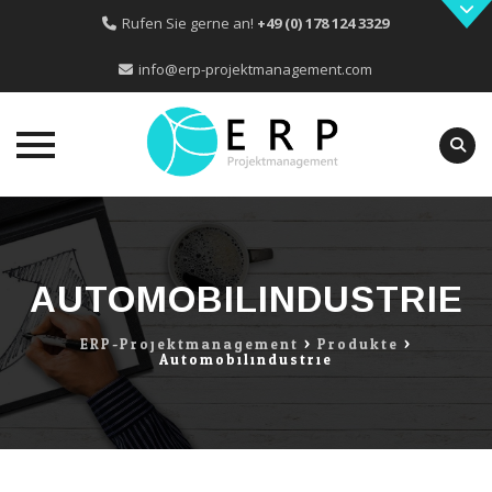
Rufen Sie gerne an!
+49 (0) 178 124 3329
info@erp-projektmanagement.com
Skip
to
content
AUTOMOBILINDUSTRIE
ERP-Projektmanagement
>
Produkte
>
Automobilindustrie