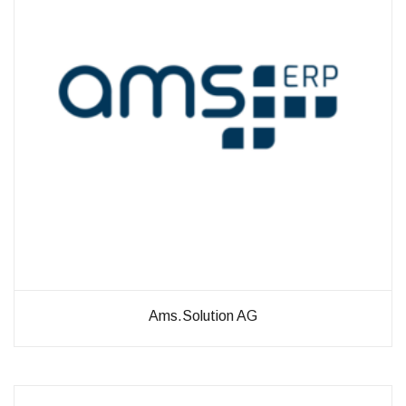
diese
Cookies
ablehnen,
werden
einige
Funktionen
auf der
Website
nicht mehr
verfügbar
sein.
Marketing
„Marketing Cookies“
ermöglichen es uns,
die Anzeige
personalisierter
Ams.Solution AG
Inhalte durch
Erfassen und
Analysieren Ihres
Nutzungsverhaltens.
Dies erfolgt auch