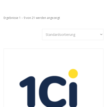
Ergebnisse 1 – 9 von 21 werden angezeigt
Technisch
notwendige
Cookies
Diese Cookies
sind nicht
optional,
sondern
technisch für
die Webseite
notwendig.
Daher ist hier
keine
Einschränkung