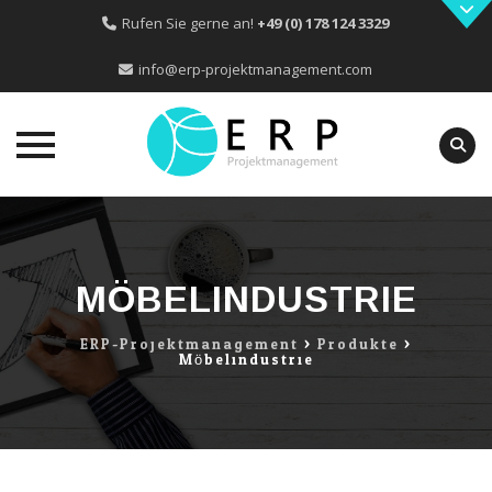
Rufen Sie gerne an!
+49 (0) 178 124 3329
info@erp-projektmanagement.com
Skip
to
content
MÖBELINDUSTRIE
ERP-Projektmanagement
>
Produkte
>
Möbelindustrie