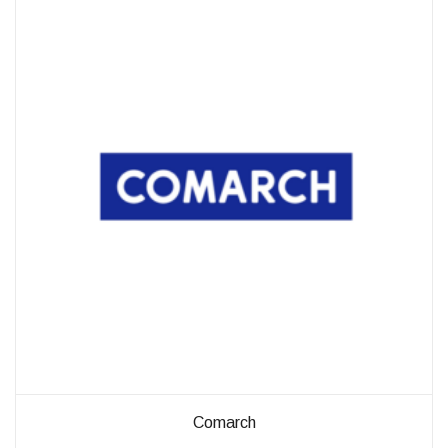
außerhalb unserer
Websites, indem
diese Cookies Ihnen
folgen können.
Dabei werden auch
Cookies von
Drittanbietern (wie
z. B. Facebook oder
Google) eingesetzt
und
(pseudonymisierte)
Daten Ihres
Surfverhaltens an
diese
weitergegeben und
von ihnen
ausgewertet und
weiterverwendet.
Comarch