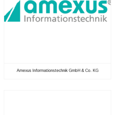
Verbesserung
unseres Angebots
oder um
technische
Probleme schnell
zu erkennen und
zu beheben.
Erfahrungen
Diese
Cookies
werden
benötigt,
Amexus Informationstechnik GmbH & Co. KG
damit unsere
Website
während
Ihres
Besuchs so
gut wie
möglich
funktioniert.
Wenn Sie