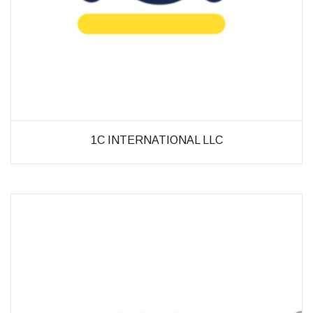
möglich.
Statistiken
Diese Cookies
helfen uns dabei
die Funktionalität
und die Struktur
der Website
verbessern. Sie
1C INTERNATIONAL LLC
ermöglichen,
Statistiken und
Analysen zu
erstellen, wobei
pseudonymisierte
oder
anonymisierte
Daten erfasst
werden, um
Kenntnisse über
die
Websitenutzung
zu erhalten, zur