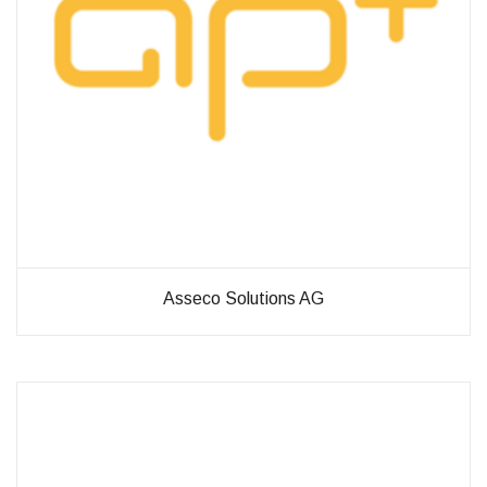
Verbesserung
unseres Angebots
oder um
technische
Probleme schnell
zu erkennen und
zu beheben.
Erfahrungen
Diese
Cookies
werden
benötigt,
Asseco Solutions AG
damit unsere
Website
während
Ihres
Besuchs so
gut wie
möglich
funktioniert.
Wenn Sie