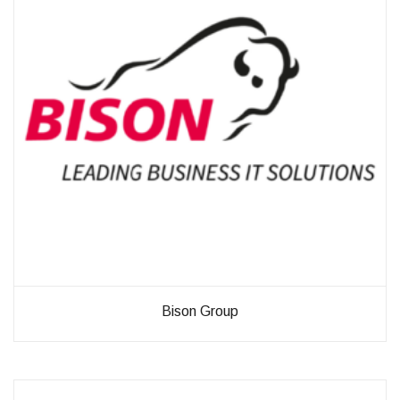
diese
Cookies
ablehnen,
werden
einige
Funktionen
auf der
Website
nicht mehr
verfügbar
sein.
Marketing
„Marketing Cookies“
ermöglichen es uns,
die Anzeige
personalisierter
Bison Group
Inhalte durch
Erfassen und
Analysieren Ihres
Nutzungsverhaltens.
Dies erfolgt auch