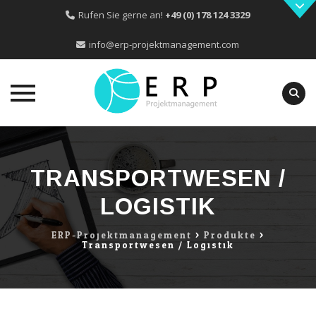
Rufen Sie gerne an!
+49 (0) 178 124 3329
info@erp-projektmanagement.com
Skip
to
content
TRANSPORTWESEN /
LOGISTIK
ERP-Projektmanagement
>
Produkte
>
Transportwesen / Logistik