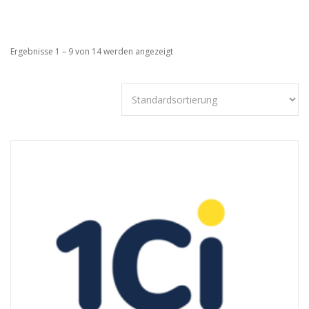
Ergebnisse 1 – 9 von 14 werden angezeigt
Technisch
notwendige
Cookies
Diese Cookies
sind nicht
optional,
sondern
technisch für
die Webseite
notwendig.
Daher ist hier
keine
Einschränkung