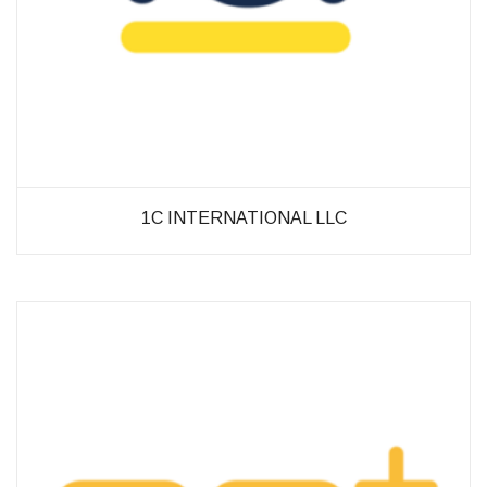
möglich.
Statistiken
Diese Cookies
helfen uns dabei
die Funktionalität
und die Struktur
der Website
verbessern. Sie
1C INTERNATIONAL LLC
ermöglichen,
Statistiken und
Analysen zu
erstellen, wobei
pseudonymisierte
oder
anonymisierte
Daten erfasst
werden, um
Kenntnisse über
die
Websitenutzung
zu erhalten, zur