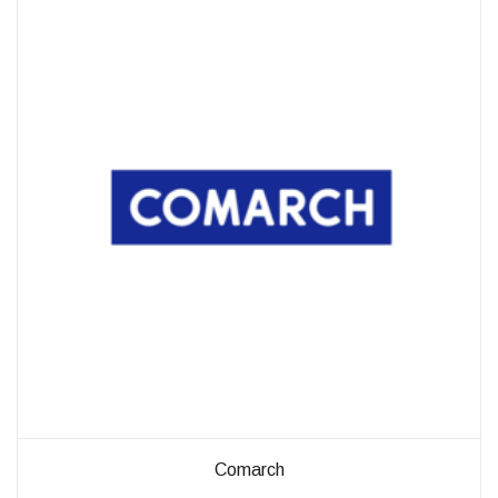
außerhalb unserer
Websites, indem
diese Cookies Ihnen
folgen können.
Dabei werden auch
Cookies von
Drittanbietern (wie
z. B. Facebook oder
Google) eingesetzt
und
(pseudonymisierte)
Daten Ihres
Surfverhaltens an
diese
weitergegeben und
von ihnen
ausgewertet und
weiterverwendet.
Comarch