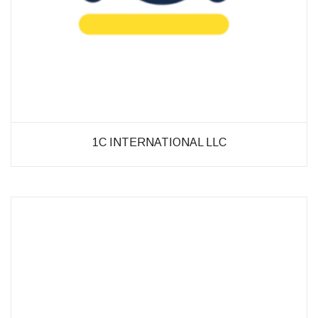
möglich.
Statistiken
Diese Cookies
helfen uns dabei
die Funktionalität
und die Struktur
der Website
verbessern. Sie
1C INTERNATIONAL LLC
ermöglichen,
Statistiken und
Analysen zu
erstellen, wobei
pseudonymisierte
oder
anonymisierte
Daten erfasst
werden, um
Kenntnisse über
die
Websitenutzung
zu erhalten, zur