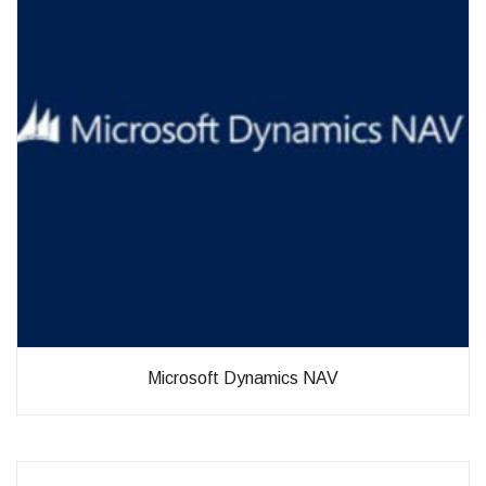
diese
Cookies
ablehnen,
werden
einige
Funktionen
auf der
Website
nicht mehr
verfügbar
sein.
Marketing
„Marketing Cookies“
ermöglichen es uns,
die Anzeige
personalisierter
Microsoft Dynamics NAV
Inhalte durch
Erfassen und
Analysieren Ihres
Nutzungsverhaltens.
Dies erfolgt auch