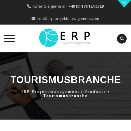
Rufen Sie gerne an!
+49 (0) 178 124 3329
info@erp-projektmanagement.com
Skip
to
content
TOURISMUSBRANCHE
ERP-Projektmanagement
>
Produkte
>
Tourismusbranche