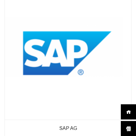
außerhalb unserer
Websites, indem
diese Cookies Ihnen
folgen können.
Dabei werden auch
Cookies von
Drittanbietern (wie
z. B. Facebook oder
Google) eingesetzt
und
(pseudonymisierte)
Daten Ihres
Surfverhaltens an
diese
weitergegeben und
von ihnen
ausgewertet und
weiterverwendet.
SAP AG