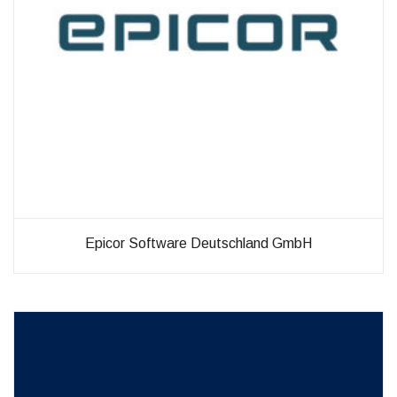
Verbesserung
unseres Angebots
oder um
technische
Probleme schnell
zu erkennen und
zu beheben.
Erfahrungen
Diese
Cookies
werden
benötigt,
Epicor Software Deutschland GmbH
damit unsere
Website
während
Ihres
Besuchs so
gut wie
möglich
funktioniert.
Wenn Sie