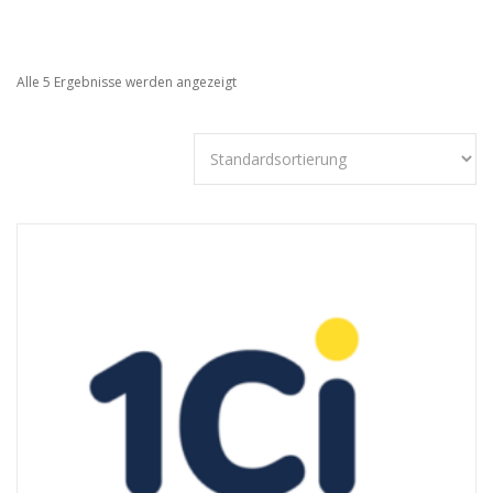
Alle 5 Ergebnisse werden angezeigt
Technisch
notwendige
Cookies
Diese Cookies
sind nicht
optional,
sondern
technisch für
die Webseite
notwendig.
Daher ist hier
keine
Einschränkung