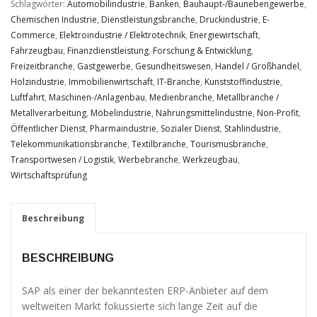
Verbesserung
Schlagwörter:
Automobilindustrie
,
Banken
,
Bauhaupt-/Baunebengewerbe
,
unseres Angebots
Chemischen Industrie
,
Dienstleistungsbranche
,
Druckindustrie
,
E-
oder um
Commerce
,
Elektroindustrie / Elektrotechnik
,
Energiewirtschaft
,
technische
Fahrzeugbau
,
Finanzdienstleistung
,
Forschung & Entwicklung
,
Probleme schnell
Freizeitbranche
,
Gastgewerbe
,
Gesundheitswesen
,
Handel / Großhandel
,
zu erkennen und
zu beheben.
Holzindustrie
,
Immobilienwirtschaft
,
IT-Branche
,
Kunststoffindustrie
,
Luftfahrt
,
Maschinen-/Anlagenbau
,
Medienbranche
,
Metallbranche /
Metallverarbeitung
,
Möbelindustrie
,
Nahrungsmittelindustrie
,
Non-Profit
,
Erfahrungen
Öffentlicher Dienst
,
Pharmaindustrie
,
Sozialer Dienst
,
Stahlindustrie
,
Diese
Telekommunikationsbranche
,
Textilbranche
,
Tourismusbranche
,
Cookies
Transportwesen / Logistik
,
Werbebranche
,
Werkzeugbau
,
werden
Wirtschaftsprüfung
benötigt,
damit unsere
Website
Beschreibung
während
Ihres
Besuchs so
BESCHREIBUNG
gut wie
möglich
SAP als einer der bekanntesten ERP-Anbieter auf dem
funktioniert.
Wenn Sie
weltweiten Markt fokussierte sich lange Zeit auf die