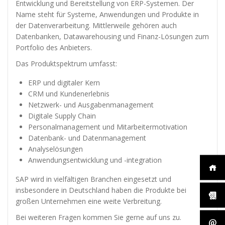
diese
Entwicklung und Bereitstellung von ERP-Systemen. Der
Cookies
Name steht für Systeme, Anwendungen und Produkte in
ablehnen,
der Datenverarbeitung. Mittlerweile gehören auch
werden
Datenbanken, Datawarehousing und Finanz-Lösungen zum
einige
Portfolio des Anbieters.
Funktionen
auf der
Das Produktspektrum umfasst:
Website
nicht mehr
ERP und digitaler Kern
verfügbar
CRM und Kundenerlebnis
sein.
Netzwerk- und Ausgabenmanagement
Digitale Supply Chain
Personalmanagement und Mitarbeitermotivation
Marketing
Datenbank- und Datenmanagement
„Marketing Cookies“
Analyselösungen
ermöglichen es uns,
die Anzeige
Anwendungsentwicklung und -integration
personalisierter
Inhalte durch
SAP wird in vielfältigen Branchen eingesetzt und
Erfassen und
insbesondere in Deutschland haben die Produkte bei
Analysieren Ihres
großen Unternehmen eine weite Verbreitung.
Nutzungsverhaltens.
Dies erfolgt auch
Bei weiteren Fragen kommen Sie gerne auf uns zu.