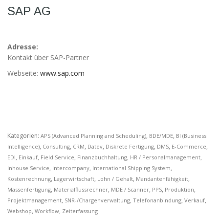
möglich.
SAP AG
Statistiken
Diese Cookies
Adresse:
helfen uns dabei
Kontakt über SAP-Partner
die Funktionalität
und die Struktur
Webseite:
www.sap.com
der Website
verbessern. Sie
ermöglichen,
Statistiken und
Analysen zu
erstellen, wobei
Kategorien:
,
,
pseudonymisierte
APS (Advanced Planning and Scheduling)
BDE/MDE
BI (Business
oder
,
,
,
,
,
,
,
Intelligence)
Consulting
CRM
Datev
Diskrete Fertigung
DMS
E-Commerce
anonymisierte
,
,
,
,
,
EDI
Einkauf
Field Service
Finanzbuchhaltung
HR / Personalmanagement
Daten erfasst
,
,
,
Inhouse Service
Intercompany
International Shipping System
werden, um
,
,
,
,
Kostenrechnung
Lagerwirtschaft
Lohn / Gehalt
Mandantenfähigkeit
Kenntnisse über
,
,
,
,
,
Massenfertigung
Materialflussrechner
MDE / Scanner
PPS
Produktion
die
,
,
,
,
Projektmanagement
SNR-/Chargenverwaltung
Telefonanbindung
Verkauf
Websitenutzung
zu erhalten, zur
,
,
Webshop
Workflow
Zeiterfassung