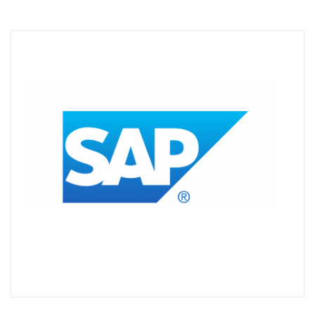
Technisch
notwendige
Cookies
Diese Cookies
sind nicht
optional,
sondern
technisch für
die Webseite
notwendig.
Daher ist hier
keine
Einschränkung