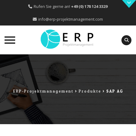
Rufen Sie gerne an!
+49 (0) 178 124 3329
info@erp-projektmanagement.com
Skip
to
content
ERP-Projektmanagement
>
Produkte
>
SAP AG