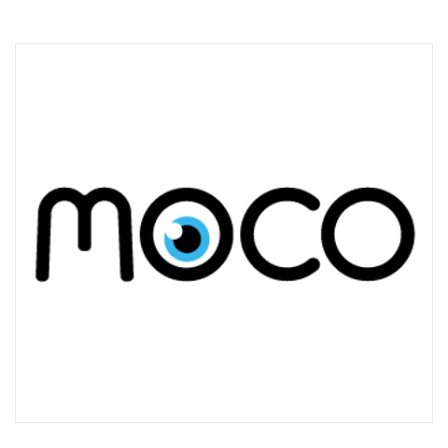
Technisch
notwendige
Cookies
Diese Cookies
sind nicht
optional,
sondern
technisch für
die Webseite
notwendig.
Daher ist hier
keine
Einschränkung