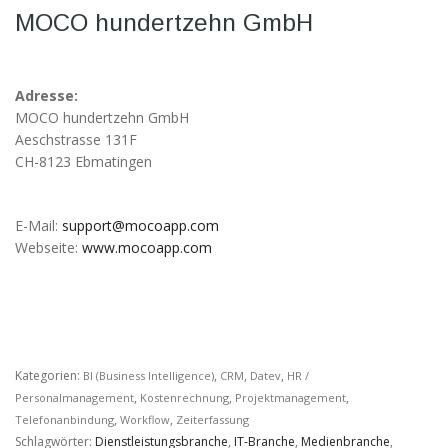
möglich.
MOCO hundertzehn GmbH
Statistiken
Diese Cookies
Adresse:
helfen uns dabei
MOCO hundertzehn GmbH
die Funktionalität
Aeschstrasse 131F
und die Struktur
CH-8123 Ebmatingen
der Website
verbessern. Sie
ermöglichen,
Statistiken und
E-Mail:
support@mocoapp.com
Analysen zu
Webseite:
www.mocoapp.com
erstellen, wobei
pseudonymisierte
oder
anonymisierte
Daten erfasst
werden, um
Kenntnisse über
Kategorien:
,
,
,
BI (Business Intelligence)
CRM
Datev
HR /
die
,
,
,
Personalmanagement
Kostenrechnung
Projektmanagement
Websitenutzung
,
,
Telefonanbindung
Workflow
Zeiterfassung
zu erhalten, zur
Schlagwörter:
Dienstleistungsbranche
,
IT-Branche
,
Medienbranche
,