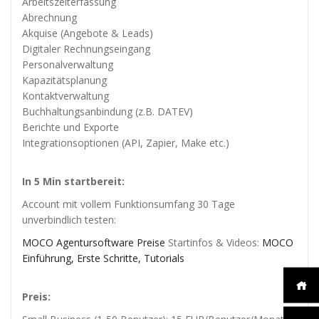
diese
Arbeitszeiterfassung
Cookies
Abrechnung
ablehnen,
Akquise (Angebote & Leads)
werden
Digitaler Rechnungseingang
einige
Personalverwaltung
Funktionen
Kapazitätsplanung
auf der
Kontaktverwaltung
Website
nicht mehr
Buchhaltungsanbindung (z.B. DATEV)
verfügbar
Berichte und Exporte
sein.
Integrationsoptionen (API, Zapier, Make etc.)
In 5 Min startbereit:
Marketing
„Marketing Cookies“
Account mit vollem Funktionsumfang 30 Tage
ermöglichen es uns,
unverbindlich testen:
die Anzeige
personalisierter
MOCO Agentursoftware Preise
Startinfos & Videos:
MOCO
Inhalte durch
Einführung, Erste Schritte, Tutorials
Erfassen und
Analysieren Ihres
Nutzungsverhaltens.
Preis:
Dies erfolgt auch