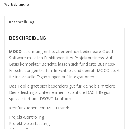
Verbesserung
Werbebranche
unseres Angebots
oder um
technische
Beschreibung
Probleme schnell
zu erkennen und
zu beheben.
BESCHREIBUNG
MOCO
ist umfangreiche, aber einfach bedienbare Cloud
Erfahrungen
Software mit allen Funktionen fürs Projektbusiness. Auf
Diese
Cookies
Basis kompakter Berichte lassen sich fundierte Business-
werden
Entscheidungen treffen. In Echtzeit und überall. MOCO setzt
benötigt,
für individuelle Ergänzungen auf Integrationen.
damit unsere
Website
Das Tool eignet sich besonders gut für kleine bis mittlere
während
Dienstleistungs-Unternehmen, ist auf die DACH-Region
Ihres
spezialisiert und DSGVO-konform.
Besuchs so
gut wie
Kernfunktionen von MOCO sind:
möglich
Projekt-Controlling
funktioniert.
Projekt-Zeiterfassung
Wenn Sie