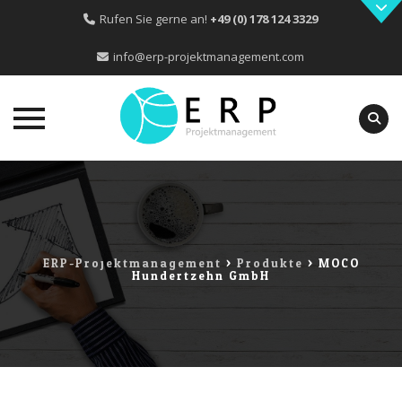
Rufen Sie gerne an!
+49 (0) 178 124 3329
info@erp-projektmanagement.com
Skip
to
content
ERP-Projektmanagement
>
Produkte
>
MOCO
Hundertzehn GmbH