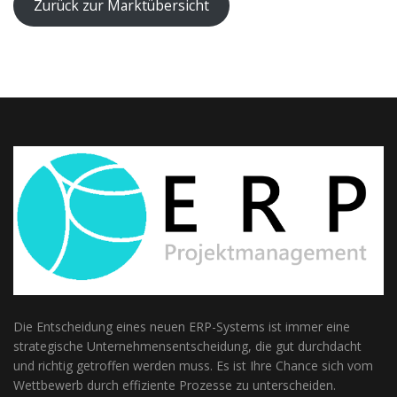
außerhalb unserer
Zurück zur Marktübersicht
Websites, indem
diese Cookies Ihnen
folgen können.
Dabei werden auch
Cookies von
Drittanbietern (wie
z. B. Facebook oder
Google) eingesetzt
und
(pseudonymisierte)
Daten Ihres
Surfverhaltens an
diese
weitergegeben und
von ihnen
ausgewertet und
weiterverwendet.
Die Entscheidung eines neuen ERP-Systems ist immer eine
strategische Unternehmensentscheidung, die gut durchdacht
und richtig getroffen werden muss. Es ist Ihre Chance sich vom
Wettbewerb durch effiziente Prozesse zu unterscheiden.