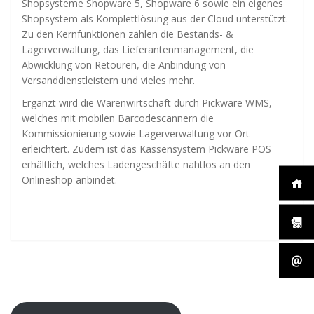
diese
Shopsysteme Shopware 5, Shopware 6 sowie ein eigenes
Cookies
Shopsystem als Komplettlösung aus der Cloud unterstützt.
ablehnen,
Zu den Kernfunktionen zählen die Bestands- &
werden
Lagerverwaltung, das Lieferantenmanagement, die
einige
Abwicklung von Retouren, die Anbindung von
Funktionen
Versanddienstleistern und vieles mehr.
auf der
Website
Ergänzt wird die Warenwirtschaft durch Pickware WMS,
nicht mehr
welches mit mobilen Barcodescannern die
verfügbar
Kommissionierung sowie Lagerverwaltung vor Ort
sein.
erleichtert. Zudem ist das Kassensystem Pickware POS
erhältlich, welches Ladengeschäfte nahtlos an den
Onlineshop anbindet.
Marketing
„Marketing Cookies“
ermöglichen es uns,
die Anzeige
personalisierter
Inhalte durch
Erfassen und
Analysieren Ihres
Nutzungsverhaltens.
Dies erfolgt auch