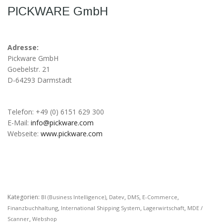
möglich.
PICKWARE GmbH
Statistiken
Diese Cookies
Adresse:
helfen uns dabei
Pickware GmbH
die Funktionalität
Goebelstr. 21
und die Struktur
D-64293 Darmstadt
der Website
verbessern. Sie
ermöglichen,
Statistiken und
Telefon: +49 (0) 6151 629 300
Analysen zu
E-Mail:
info@pickware.com
erstellen, wobei
Webseite:
www.pickware.com
pseudonymisierte
oder
anonymisierte
Daten erfasst
werden, um
Kenntnisse über
die
Kategorien:
,
,
,
,
BI (Business Intelligence)
Datev
DMS
E-Commerce
Websitenutzung
,
,
,
Finanzbuchhaltung
International Shipping System
Lagerwirtschaft
MDE /
zu erhalten, zur
,
Scanner
Webshop