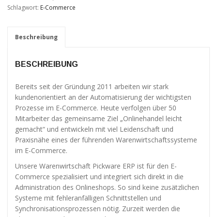
Verbesserung
Schlagwort:
E-Commerce
unseres Angebots
oder um
technische
Beschreibung
Probleme schnell
zu erkennen und
zu beheben.
BESCHREIBUNG
Bereits seit der Gründung 2011 arbeiten wir stark
Erfahrungen
kundenorientiert an der Automatisierung der wichtigsten
Diese
Cookies
Prozesse im E-Commerce. Heute verfolgen über 50
werden
Mitarbeiter das gemeinsame Ziel „Onlinehandel leicht
benötigt,
gemacht“ und entwickeln mit viel Leidenschaft und
damit unsere
Praxisnähe eines der führenden Warenwirtschaftssysteme
Website
im E-Commerce.
während
Ihres
Unsere Warenwirtschaft Pickware ERP ist für den E-
Besuchs so
Commerce spezialisiert und integriert sich direkt in die
gut wie
Administration des Onlineshops. So sind keine zusätzlichen
möglich
Systeme mit fehleranfälligen Schnittstellen und
funktioniert.
Synchronisationsprozessen nötig. Zurzeit werden die
Wenn Sie