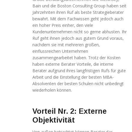
diese
Bain und die Boston Consulting Group haben seit
Cookies
ablehnen,
Jahrzehnten ihren Ruf als beste Strategieberater
werden
bewahrt. Mit dem Fachwissen geht jedoch auch
einige
ein hoher Preis einher, den viele
Funktionen
Kundenunternehmen nicht so gerne abhusten. Ihr
auf der
Ruf geht ihnen jedoch aus gutem Grund voraus,
Website
nachdem sie mit mehreren großen,
nicht mehr
verfügbar
einflussreichen Unternehmen
sein.
zusammengearbeitet haben. Trotz der Kosten
haben externe Berater Vorteile, die interne
Berater aufgrund ihres langfristigen Rufs für gute
Marketing
Arbeit und die Einstellung der besten MBA-
„Marketing Cookies“
Absolventen der besten Schulen nicht unbedingt
ermöglichen es uns,
wiederholen können.
die Anzeige
personalisierter
Inhalte durch
Vorteil Nr. 2: Externe
Erfassen und
Analysieren Ihres
Objektivität
Nutzungsverhaltens.
Dies erfolgt auch
Von außen betrachtet können Berater das