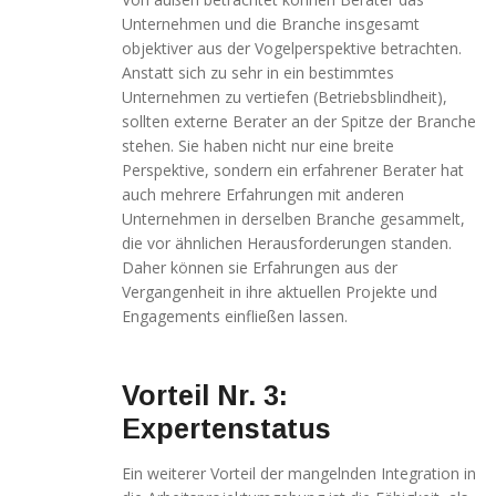
außerhalb unserer
Websites, indem
Unternehmen und die Branche insgesamt
diese Cookies Ihnen
objektiver aus der Vogelperspektive betrachten.
folgen können.
Anstatt sich zu sehr in ein bestimmtes
Dabei werden auch
Unternehmen zu vertiefen (Betriebsblindheit),
Cookies von
sollten externe Berater an der Spitze der Branche
Drittanbietern (wie
stehen. Sie haben nicht nur eine breite
z. B. Facebook oder
Perspektive, sondern ein erfahrener Berater hat
Google) eingesetzt
und
auch mehrere Erfahrungen mit anderen
(pseudonymisierte)
Unternehmen in derselben Branche gesammelt,
Daten Ihres
die vor ähnlichen Herausforderungen standen.
Surfverhaltens an
Daher können sie Erfahrungen aus der
diese
Vergangenheit in ihre aktuellen Projekte und
weitergegeben und
Engagements einfließen lassen.
von ihnen
ausgewertet und
weiterverwendet.
Vorteil Nr. 3:
Expertenstatus
Ein weiterer Vorteil der mangelnden Integration in