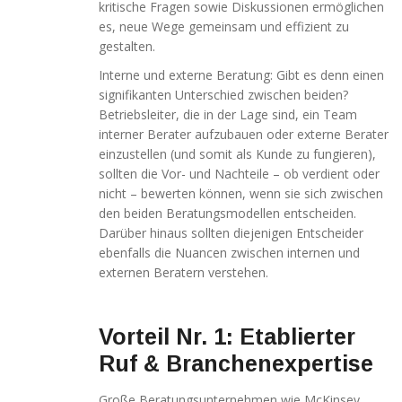
Verbesserung
kritische Fragen sowie Diskussionen ermöglichen
unseres Angebots
es, neue Wege gemeinsam und effizient zu
oder um
gestalten.
technische
Probleme schnell
Interne und externe Beratung: Gibt es denn einen
zu erkennen und
signifikanten Unterschied zwischen beiden?
zu beheben.
Betriebsleiter, die in der Lage sind, ein Team
interner Berater aufzubauen oder externe Berater
einzustellen (und somit als Kunde zu fungieren),
Erfahrungen
sollten die Vor- und Nachteile – ob verdient oder
Diese
nicht – bewerten können, wenn sie sich zwischen
Cookies
den beiden Beratungsmodellen entscheiden.
werden
Darüber hinaus sollten diejenigen Entscheider
benötigt,
damit unsere
ebenfalls die Nuancen zwischen internen und
Website
externen Beratern verstehen.
während
Ihres
Besuchs so
Vorteil Nr. 1: Etablierter
gut wie
möglich
Ruf & Branchenexpertise
funktioniert.
Wenn Sie
Große Beratungsunternehmen wie McKinsey,