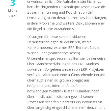
3
möglich.
unwahrscheinlich. Die Aufnahme sämtlicher zu
berücksichtigenden Geschäftsprozesse sowie die
März
Zusammenführung und Koordination der
2020
Statistiken
Umsetzung ist ein derart komplexes Unterfangen,
Diese Cookies
in dem Probleme und weitere Diskussionen eher
helfen uns dabei
die Regel als die Ausnahme sind.
die Funktionalität
und die Struktur
Lösungen für diese sehr individuellen
der Website
Herausforderungen zu definieren, ist die
verbessern. Sie
Kernkompetenz externer ERP-Berater. Neben
ermöglichen,
Wissen über (branchentypischen)
Statistiken und
Unternehmensprozessen sollten sie idealerweise
Analysen zu
über Branchenerfahrungen des ERP-Marktes
erstellen, wobei
pseudonymisierte
sowie den Vorgehensweisen von ERP-Projekten
oder
verfügen. Aber kann eine außenstehende Person
anonymisierte
überhaupt einen so großen Spagat aus
Daten erfasst
tiefgründingen, internen Abläufen und
werden, um
notwendigen Weitblick leisten? Erläuterungen
Kenntnisse über
über – evtl. auch historisch gewachsenen –
die
Prozessen schaffen einerseits ein Bewusstsein
Websitenutzung
zu erhalten, zur
über langfristig eingeschlichene Ineffizienzen und