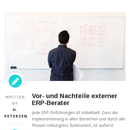
Technisch
notwendige
Cookies
Diese Cookies
sind nicht
optional,
sondern
Vor- und Nachteile externer
WRITTEN
technisch für
ERP-Berater
die Webseite
BY
notwendig.
H.
Jede ERP-Einführungen ist individuell. Dass die
Daher ist hier
PETERSEN
Implementierung in allen Bereichen und durch alle
keine
Einschränkung
Phasen reibungslos funktioniert, ist äußerst