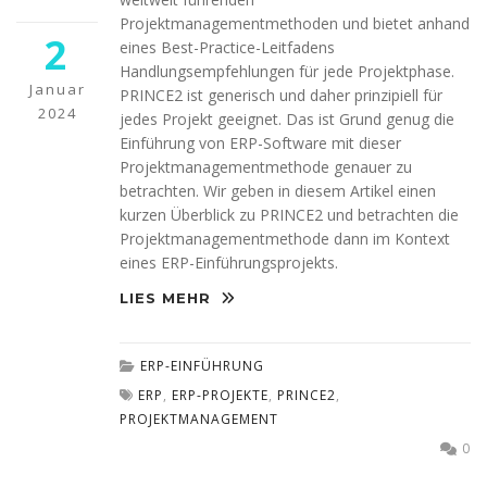
möglich.
Projektmanagementmethoden und bietet anhand
2
eines Best-Practice-Leitfadens
Handlungsempfehlungen für jede Projektphase.
Statistiken
Januar
PRINCE2 ist generisch und daher prinzipiell für
Diese Cookies
2024
helfen uns dabei
jedes Projekt geeignet. Das ist Grund genug die
die Funktionalität
Einführung von ERP-Software mit dieser
und die Struktur
Projektmanagementmethode genauer zu
der Website
betrachten. Wir geben in diesem Artikel einen
verbessern. Sie
kurzen Überblick zu PRINCE2 und betrachten die
ermöglichen,
Projektmanagementmethode dann im Kontext
Statistiken und
Analysen zu
eines ERP-Einführungsprojekts.
erstellen, wobei
LIES MEHR
pseudonymisierte
oder
anonymisierte
Daten erfasst
ERP-EINFÜHRUNG
werden, um
ERP
,
ERP-PROJEKTE
,
PRINCE2
,
Kenntnisse über
PROJEKTMANAGEMENT
die
Websitenutzung
0
zu erhalten, zur