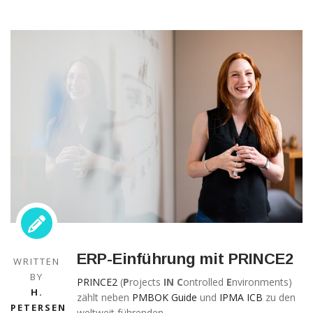
Technisch
notwendige
Cookies
Diese Cookies
sind nicht
optional,
sondern
technisch für
die Webseite
ERP-Einführung mit PRINCE2
notwendig.
WRITTEN
Daher ist hier
BY
PRINCE2
(
P
rojects
IN
C
ontrolled
E
nvironments)
keine
H.
zählt neben
PMBOK Guide
und
IPMA ICB
zu den
Einschränkung
PETERSEN
weltweit führenden