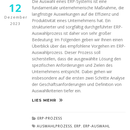
diese
Die Auswahl eines ERP-Systems ist eine
12
Cookies
fundamentale unternehmerische Maßnahme, die
ablehnen,
langfristige Auswirkungen auf die Effizienz und
werden
Dezember
Produktivität eines Unternehmens hat. Ein
einige
2023
strukturierter und sorgfältig durchgeführter ERP-
Funktionen
Auswahlprozess ist daher von sehr großer
auf der
Website
Bedeutung. Im Folgenden geben wir Ihnen einen
nicht mehr
Überblick über das empfohlene Vorgehen im ERP-
verfügbar
Auswahlprozess. Dieser Prozess soll
sein.
sicherstellen, dass die ausgewählte Lösung den
spezifischen Anforderungen und Zielen des
Unternehmens entspricht. Dabei gehen wir
Marketing
insbesondere auf die ersten zwei Schritte Analyse
„Marketing Cookies“
der Geschäftsanforderungen und Definition von
ermöglichen es uns,
Auswahlkriterien tiefer ein.
die Anzeige
personalisierter
LIES MEHR
Inhalte durch
Erfassen und
Analysieren Ihres
ERP-PROZESS
Nutzungsverhaltens.
Dies erfolgt auch
AUSWAHLPROZESS
,
ERP
,
ERP-AUSWAHL