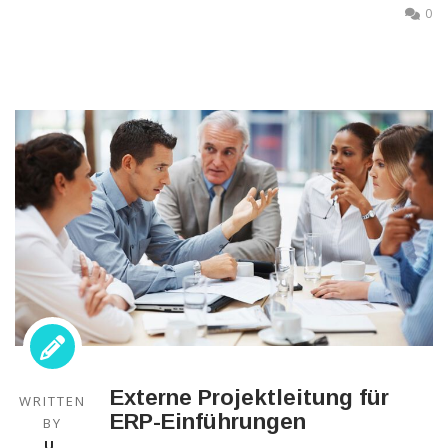
außerhalb unserer
0
Websites, indem
diese Cookies Ihnen
folgen können.
Dabei werden auch
Cookies von
Drittanbietern (wie
z. B. Facebook oder
Google) eingesetzt
und
(pseudonymisierte)
Daten Ihres
Surfverhaltens an
diese
weitergegeben und
von ihnen
ausgewertet und
weiterverwendet.
Externe Projektleitung für
WRITTEN
ERP-Einführungen
BY
U.