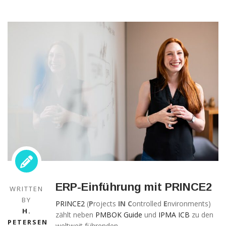
Technisch
notwendige
Cookies
Diese Cookies
sind nicht
optional,
sondern
technisch für
die Webseite
ERP-Einführung mit PRINCE2
notwendig.
WRITTEN
Daher ist hier
BY
PRINCE2
(
P
rojects
IN
C
ontrolled
E
nvironments)
keine
H.
zählt neben
PMBOK Guide
und
IPMA ICB
zu den
Einschränkung
PETERSEN
weltweit führenden