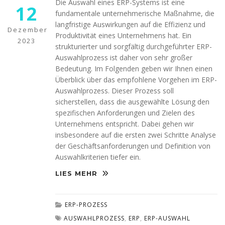
diese
Die Auswahl eines ERP-Systems ist eine
12
Cookies
fundamentale unternehmerische Maßnahme, die
ablehnen,
langfristige Auswirkungen auf die Effizienz und
werden
Dezember
Produktivität eines Unternehmens hat. Ein
einige
2023
strukturierter und sorgfältig durchgeführter ERP-
Funktionen
Auswahlprozess ist daher von sehr großer
auf der
Website
Bedeutung. Im Folgenden geben wir Ihnen einen
nicht mehr
Überblick über das empfohlene Vorgehen im ERP-
verfügbar
Auswahlprozess. Dieser Prozess soll
sein.
sicherstellen, dass die ausgewählte Lösung den
spezifischen Anforderungen und Zielen des
Unternehmens entspricht. Dabei gehen wir
Marketing
insbesondere auf die ersten zwei Schritte Analyse
„Marketing Cookies“
der Geschäftsanforderungen und Definition von
ermöglichen es uns,
Auswahlkriterien tiefer ein.
die Anzeige
personalisierter
LIES MEHR
Inhalte durch
Erfassen und
Analysieren Ihres
ERP-PROZESS
Nutzungsverhaltens.
Dies erfolgt auch
AUSWAHLPROZESS
,
ERP
,
ERP-AUSWAHL