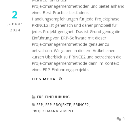
möglich.
Projektmanagementmethoden und bietet anhand
2
eines Best-Practice-Leitfadens
Handlungsempfehlungen für jede Projektphase.
Statistiken
Januar
PRINCE2 ist generisch und daher prinzipiell für
Diese Cookies
2024
helfen uns dabei
jedes Projekt geeignet. Das ist Grund genug die
die Funktionalität
Einführung von ERP-Software mit dieser
und die Struktur
Projektmanagementmethode genauer zu
der Website
betrachten. Wir geben in diesem Artikel einen
verbessern. Sie
kurzen Überblick zu PRINCE2 und betrachten die
ermöglichen,
Projektmanagementmethode dann im Kontext
Statistiken und
Analysen zu
eines ERP-Einführungsprojekts.
erstellen, wobei
LIES MEHR
pseudonymisierte
oder
anonymisierte
Daten erfasst
ERP-EINFÜHRUNG
werden, um
ERP
,
ERP-PROJEKTE
,
PRINCE2
,
Kenntnisse über
PROJEKTMANAGEMENT
die
Websitenutzung
0
zu erhalten, zur