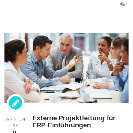
außerhalb unserer
0
Websites, indem
diese Cookies Ihnen
folgen können.
Dabei werden auch
Cookies von
Drittanbietern (wie
z. B. Facebook oder
Google) eingesetzt
und
(pseudonymisierte)
Daten Ihres
Surfverhaltens an
diese
weitergegeben und
von ihnen
ausgewertet und
weiterverwendet.
Externe Projektleitung für
WRITTEN
ERP-Einführungen
BY
U.