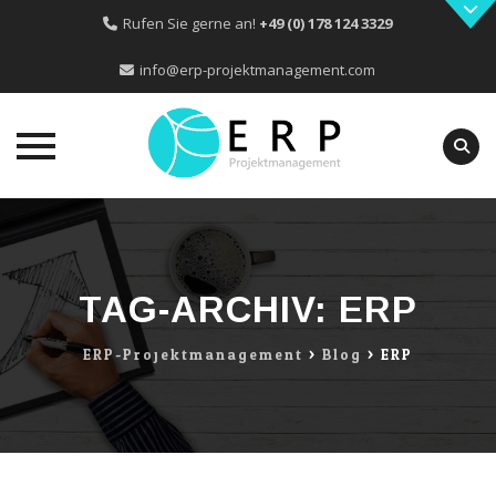
Rufen Sie gerne an!
+49 (0) 178 124 3329
info@erp-projektmanagement.com
Skip
to
content
TAG-ARCHIV:
ERP
ERP-Projektmanagement
>
Blog
>
ERP