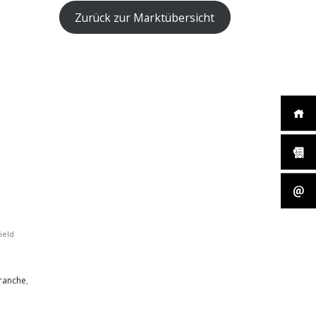
Zurück zur Marktübersicht
KONTAKT INFORMATIONEN
ield
+49 (0) 178 124 3329
branche
,
info@erp-
projektmanagement.com