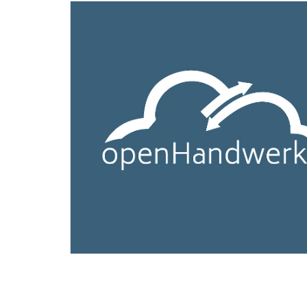
Technisch
notwendige
Cookies
Diese Cookies
sind nicht
optional,
sondern
UNSE
technisch für
die Webseite
Remo
notwendig.
Daher ist hier
keine
ERP-
Einschränkung