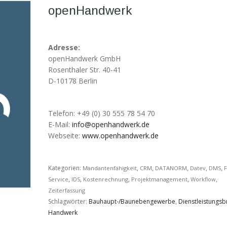
openHandwerk
Adresse:
openHandwerk GmbH
Rosenthaler Str. 40-41
D-10178 Berlin
Telefon: +49 (0) 30 555 78 54 70
E-Mail:
info@openhandwerk.de
Webseite:
www.openhandwerk.de
RE LEISTUNGEN
UNSERE ERFAHRUNG
Kategorien:
,
,
,
,
,
Mandantenfähigkeit
CRM
DATANORM
Datev
DMS
F
,
,
,
,
,
Service
IDS
Kostenrechnung
Projektmanagement
Workflow
te-Consulting
Projektreferenzen
Zeiterfassung
Schlagwörter:
Bauhaupt-/Baunebengewerbe
,
Dienstleistungs
Handwerk
Readyness-Check
ERP-Anbieterübersicht