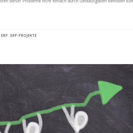
isten dieser Probleme nicht einfach durch Geldausgaben behoben bzw
.
ERP
,
ERP-PROJEKTE