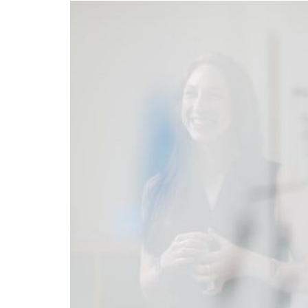
Technisch
notwendige
Cookies
Diese Cookies
sind nicht
optional,
sondern
technisch für
die Webseite
notwendig.
Daher ist hier
keine
Einschränkung