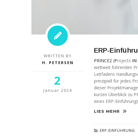
möglich.
Statistiken
Diese Cookies
helfen uns dabei
die Funktionalität
und die Struktur
ERP-Einführ
der Website
WRITTEN BY
verbessern. Sie
PRINCE2
(
P
rojects
IN
ermöglichen,
H. PETERSEN
weltweit führenden P
Statistiken und
Leitfadens Handlungs
Analysen zu
2
erstellen, wobei
prinzipiell für jedes 
pseudonymisierte
dieser Projektmanage
Januar 2024
oder
kurzen Überblick zu 
anonymisierte
eines ERP-Einführungs
Daten erfasst
werden, um
LIES MEHR
Kenntnisse über
die
Websitenutzung
ERP-EINFÜHRUNG
zu erhalten, zur