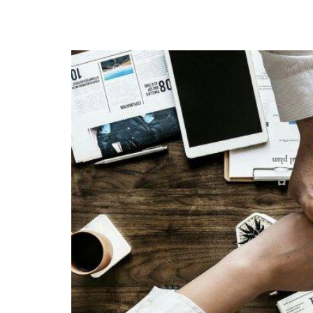
Verbesserung
unseres Angebots
oder um
technische
Probleme schnell
zu erkennen und
zu beheben.
Erfahrungen
Diese
Cookies
werden
benötigt,
damit unsere
Website
während
Ihres
Besuchs so
gut wie
möglich
funktioniert.
Wenn Sie