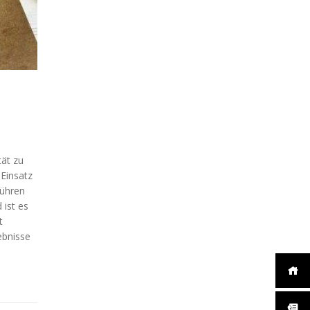
tät zu
 Einsatz
führen
ist es
t
ebnisse