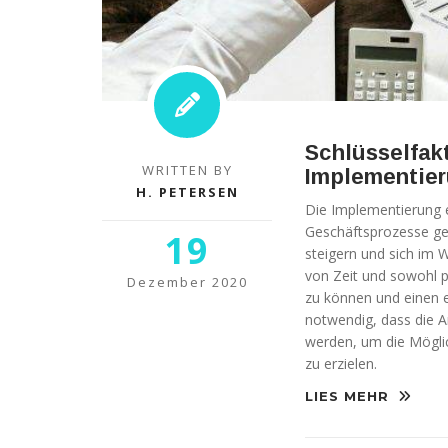
diese
Cookies
ablehnen,
werden
einige
Funktionen
auf der
Website
Schlüsselfakt
nicht mehr
WRITTEN BY
verfügbar
Implementie
sein.
H. PETERSEN
Die Implementierung e
Geschäftsprozesse gem
19
steigern und sich im 
Marketing
von Zeit und sowohl p
„Marketing Cookies“
Dezember 2020
zu können und einen 
ermöglichen es uns,
die Anzeige
notwendig, dass die 
personalisierter
werden, um die Möglic
Inhalte durch
zu erzielen.
Erfassen und
Analysieren Ihres
LIES MEHR
Nutzungsverhaltens.
Dies erfolgt auch