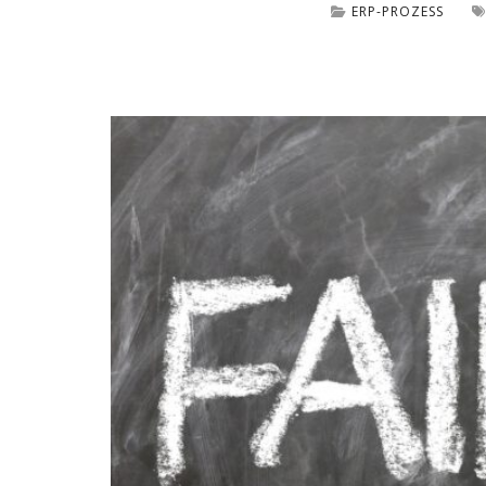
außerhalb unserer
ERP-PROZESS
Websites, indem
diese Cookies Ihnen
folgen können.
Dabei werden auch
Cookies von
Drittanbietern (wie
z. B. Facebook oder
Google) eingesetzt
und
(pseudonymisierte)
Daten Ihres
Surfverhaltens an
diese
weitergegeben und
von ihnen
ausgewertet und
weiterverwendet.