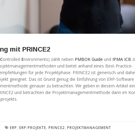
ung mit PRINCE2
C
ontrolled
E
nvironments) zählt neben
PMBOK Guide
und
IPMA ICB
z
rojektmanagementmethoden und bietet anhand eines Best-Practice-
empfehlungen für jede Projektphase. PRINCE2 ist generisch und dahe
Projekt geeignet. Das ist Grund genug die Einführung von ERP-Software
mentmethode genauer zu betrachten. Wir geben in diesem Artikel ei
PRINCE2 und betrachten die Projektmanagementmethode dann im Ko
projekts.
ERP
,
ERP-PROJEKTE
,
PRINCE2
,
PROJEKTMANAGEMENT