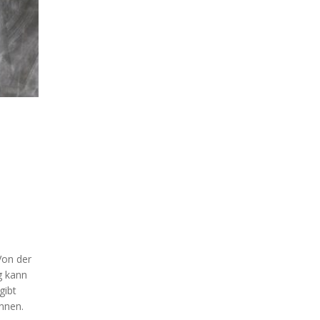
Von der
g kann
gibt
nnen.