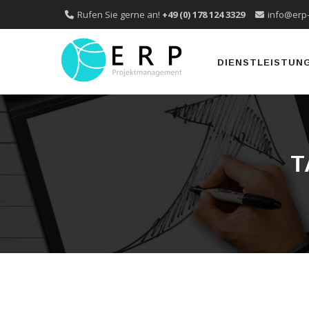
Rufen Sie gerne an!
+49 (0) 178 124 3329
info@erp
Skip
to
DIENSTLEISTUN
content
T