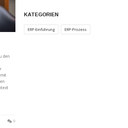
KATEGORIEN
ERP-Einführung
ERP-Prozess
u den
r
 mit
nen
ntext
0