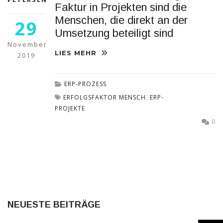
diese
Faktur in Projekten sind die
Cookies
Menschen, die direkt an der
ablehnen,
29
werden
Umsetzung beteiligt sind
einige
November
Funktionen
LIES MEHR
2019
auf der
Website
nicht mehr
ERP-PROZESS
verfügbar
sein.
ERFOLGSFAKTOR MENSCH
,
ERP-
PROJEKTE
0
Marketing
„Marketing Cookies“
ermöglichen es uns,
die Anzeige
personalisierter
Inhalte durch
Erfassen und
Analysieren Ihres
NEUESTE BEITRÄGE
Nutzungsverhaltens.
Dies erfolgt auch