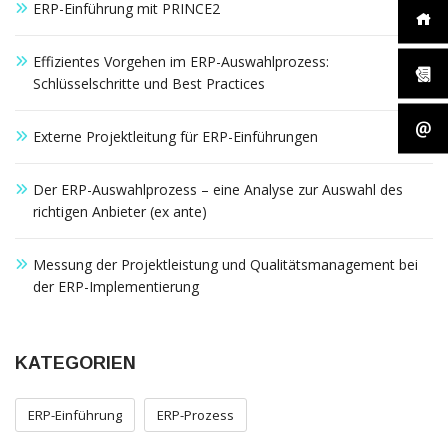
außerhalb unserer
ERP-Einführung mit PRINCE2
Websites, indem
diese Cookies Ihnen
folgen können.
Effizientes Vorgehen im ERP-Auswahlprozess:
Dabei werden auch
Schlüsselschritte und Best Practices
Cookies von
Drittanbietern (wie
z. B. Facebook oder
Externe Projektleitung für ERP-Einführungen
Google) eingesetzt
und
Der ERP-Auswahlprozess – eine Analyse zur Auswahl des
(pseudonymisierte)
Daten Ihres
richtigen Anbieter (ex ante)
Surfverhaltens an
diese
Messung der Projektleistung und Qualitätsmanagement bei
weitergegeben und
von ihnen
der ERP-Implementierung
ausgewertet und
weiterverwendet.
KATEGORIEN
ERP-Einführung
ERP-Prozess