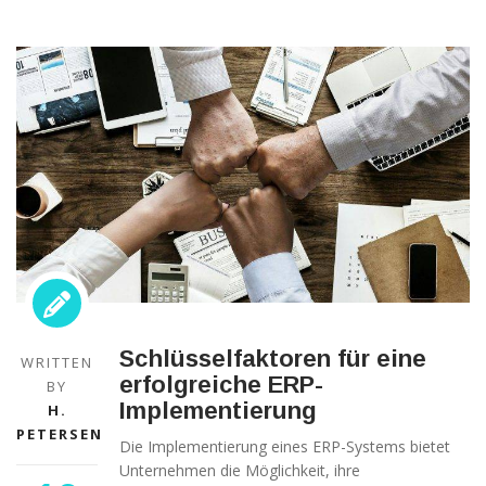
Technisch
notwendige
Cookies
Diese Cookies
sind nicht
optional,
sondern
Schlüsselfaktoren für eine
WRITTEN
technisch für
erfolgreiche ERP-
die Webseite
BY
notwendig.
Implementierung
H.
Daher ist hier
PETERSEN
Die Implementierung eines ERP-Systems bietet
keine
Einschränkung
Unternehmen die Möglichkeit, ihre