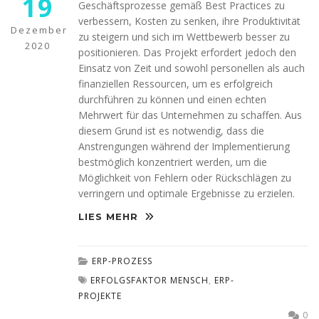
19
möglich.
Geschäftsprozesse gemäß Best Practices zu
verbessern, Kosten zu senken, ihre Produktivität
Dezember
zu steigern und sich im Wettbewerb besser zu
2020
Statistiken
positionieren. Das Projekt erfordert jedoch den
Diese Cookies
Einsatz von Zeit und sowohl personellen als auch
helfen uns dabei
finanziellen Ressourcen, um es erfolgreich
die Funktionalität
durchführen zu können und einen echten
und die Struktur
Mehrwert für das Unternehmen zu schaffen. Aus
der Website
diesem Grund ist es notwendig, dass die
verbessern. Sie
ermöglichen,
Anstrengungen während der Implementierung
Statistiken und
bestmöglich konzentriert werden, um die
Analysen zu
Möglichkeit von Fehlern oder Rückschlägen zu
erstellen, wobei
verringern und optimale Ergebnisse zu erzielen.
pseudonymisierte
oder
LIES MEHR
anonymisierte
Daten erfasst
werden, um
ERP-PROZESS
Kenntnisse über
die
ERFOLGSFAKTOR MENSCH
,
ERP-
Websitenutzung
PROJEKTE
zu erhalten, zur
0