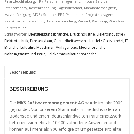
Verbesserung
,
,
,
Finanzbuchhaltung
HR / Personalmanagement
Inhouse Service
unseres Angebots
,
,
,
,
Intercompany
Kostenrechnung
Lagerwirtschaft
Mandantenfähigkeit
oder um
,
,
,
,
,
Massenfertigung
MDE / Scanner
PPS
Produktion
Projektmanagement
technische
,
,
,
,
,
SNR-/Chargenverwaltung
Telefonanbindung
Verkauf
Webshop
Workflow
Probleme schnell
Zeiterfassung
zu erkennen und
zu beheben.
Schlagwörter:
Dienstleistungsbranche
,
Druckindustrie
,
Elektroindustrie /
Elektrotechnik
,
Fahrzeugbau
,
Gesundheitswesen
,
Handel / Großhandel
,
IT-
Branche
,
Luftfahrt
,
Maschinen-/Anlagenbau
,
Medienbranche
,
Erfahrungen
Nahrungsmittelindustrie
,
Telekommunikationsbranche
Diese
Cookies
werden
Beschreibung
benötigt,
damit unsere
Website
BESCHREIBUNG
während
Ihres
Die
MKS Softwaremanagement AG
wurde im Jahr 2000
Besuchs so
gegründet. Von unserem Stammsitz in Friedrichshafen am
gut wie
Bodensee und einem deutschlandweiten Partnernetzwerk
möglich
betreuen wir mehr als 10.000 zufriedene Anwender und
funktioniert.
Wenn Sie
können auf mehr als 900 erfolgreich umgesetzte Projekte