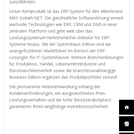
diese
zurückblicken.
Cookies
Unser Kernprodukt ist das ERP-System für den Mittelstand
ablehnen,
werden
MKS Goliath.NET. Die ganzheitliche Softwarelösung vereint
einige
wertvolle Technologien wie ERP, CRM und DMS in einer
Funktionen
zentralen Plattform und geht weit über das
auf der
Leistungsspektrum herkömmlicher Anbieter für ERP-
Website
Systeme hinaus. Mit der Systemhaus-Edition sind wir
nicht mehr
unangefochtener Marktführer im Bereich der ERP-
verfügbar
sein.
Lösungen für IT-Systemhäuser. Weitere Branchenlösungen
für Produktion, Handel, Lebensmittelindustrie und
Büromaschinenverleih sowie die branchenunabhängige
Marketing
Business Edition ergänzen das Produktportfolio sinnvoll.
„Marketing Cookies“
Die permanente Weiterentwicklung entlang der
ermöglichen es uns,
Kundenanforderungen, ein ausgezeichnetes Preis-
die Anzeige
Leistungsverhältnis und die hohe Benutzerakzeptanz
personalisierter
Inhalte durch
garantieren Ihnen langfristige Investitionssicherheit.
Erfassen und
Analysieren Ihres
Nutzungsverhaltens.
Dies erfolgt auch