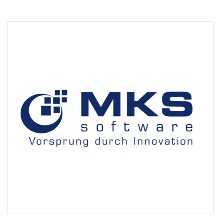
Technisch
notwendige
Cookies
Diese Cookies
sind nicht
optional,
sondern
technisch für
die Webseite
notwendig.
Daher ist hier
keine
Einschränkung