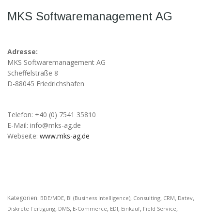
möglich.
MKS Softwaremanagement AG
Statistiken
Diese Cookies
Adresse:
helfen uns dabei
die Funktionalität
MKS Softwaremanagement AG
und die Struktur
Scheffelstraße 8
der Website
D-88045 Friedrichshafen
verbessern. Sie
ermöglichen,
Statistiken und
Telefon: +40 (0) 7541 35810
Analysen zu
E-Mail: info@mks-ag.de
erstellen, wobei
pseudonymisierte
Webseite:
www.mks-ag.de
oder
anonymisierte
Daten erfasst
werden, um
Kenntnisse über
die
Kategorien:
,
,
,
,
,
BDE/MDE
BI (Business Intelligence)
Consulting
CRM
Datev
Websitenutzung
zu erhalten, zur
,
,
,
,
,
,
Diskrete Fertigung
DMS
E-Commerce
EDI
Einkauf
Field Service