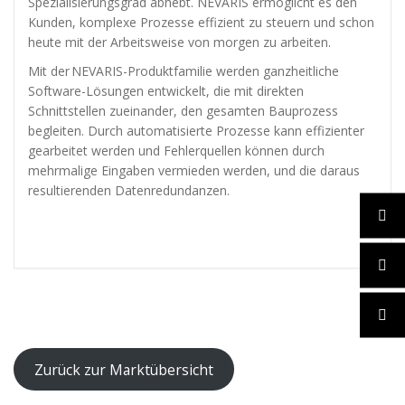
diese
Spezialisierungsgrad abhebt. NEVARIS ermöglicht es den
Cookies
Kunden, komplexe Prozesse effizient zu steuern und schon
ablehnen,
heute mit der Arbeitsweise von morgen zu arbeiten.
werden
einige
Mit der NEVARIS-Produktfamilie werden ganzheitliche
Funktionen
Software-Lösungen entwickelt, die mit direkten
auf der
Schnittstellen zueinander, den gesamten Bauprozess
Website
begleiten. Durch automatisierte Prozesse kann effizienter
nicht mehr
gearbeitet werden und Fehlerquellen können durch
verfügbar
mehrmalige Eingaben vermieden werden, und die daraus
sein.
resultierenden Datenredundanzen.
Marketing
„Marketing Cookies“
ermöglichen es uns,
die Anzeige
personalisierter
Inhalte durch
Erfassen und
Analysieren Ihres
Zurück zur Marktübersicht
Nutzungsverhaltens.
Dies erfolgt auch