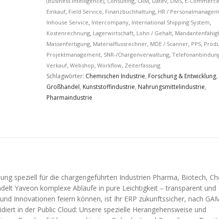
,
,
,
,
,
(Business Intelligence)
Consulting
CRM
Datev
DMS
E-Commerc
,
,
,
Einkauf
Field Service
Finanzbuchhaltung
HR / Personalmanagem
,
,
,
Inhouse Service
Intercompany
International Shipping System
,
,
,
Kostenrechnung
Lagerwirtschaft
Lohn / Gehalt
Mandantenfähigk
,
,
,
,
Massenfertigung
Materialflussrechner
MDE / Scanner
PPS
Produ
,
,
Projektmanagement
SNR-/Chargenverwaltung
Telefonanbindun
RE LEISTUNGEN
UNSERE ERFAHRUNG
,
,
,
Verkauf
Webshop
Workflow
Zeiterfassung
Schlagwörter:
Chemischen Industrie
,
Forschung & Entwicklung
,
te-Consulting
Projektreferenzen
Großhandel
,
Kunststoffindustrie
,
Nahrungsmittelindustrie
,
Pharmaindustrie
Readyness-Check
ERP-Anbieterübersicht
Auswahlprozess
Prozessmodelle / Referenzm
Implementierung
Allgemeines zu Projektmana
Optimierung
Risikomanagement im ERP Pr
ung speziell für die chargengeführten Industrien Pharma, Biotech, C
elt Yaveon komplexe Abläufe in pure Leichtigkeit – transparent und
 und Innovationen feiern können, ist Ihr ERP zukunftssicher, nach GA
tleistungen im Überblick
Change Management
alidiert in der Public Cloud: Unsere spezielle Herangehensweise und