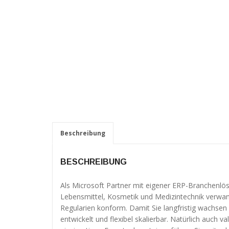
möglich.
Statistiken
Diese Cookies
helfen uns dabei
UNSE
die Funktionalität
und die Struktur
der Website
Remo
verbessern. Sie
ermöglichen,
ERP-
Statistiken und
Analysen zu
Die Entscheidung eines neuen ERP-
erstellen, wobei
Beschreibung
ERP-
Systems ist immer eine strategische
pseudonymisierte
Unternehmensentscheidung, die gut
oder
ERP-
anonymisierte
durchdacht und richtig getroffen werden
BESCHREIBUNG
Daten erfasst
muss. Es ist Ihre Chance sich vom
werden, um
Wettbewerb durch effiziente Prozesse
ERP-
Als Microsoft Partner mit eigener ERP-Branchenlös
Kenntnisse über
zu unterscheiden.
Lebensmittel, Kosmetik und Medizintechnik verwand
die
Regularien konform. Damit Sie langfristig wachsen
Diens
Websitenutzung
Die Entscheidung ist jedoch "nur" die
entwickelt und flexibel skalierbar. Natürlich auch v
zu erhalten, zur