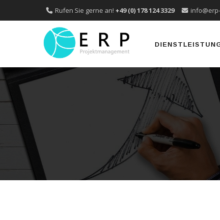
Rufen Sie gerne an!
+49 (0) 178 124 3329
info@erp
Skip
to
DIENSTLEISTUN
content