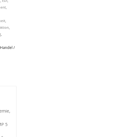
,
,
e
EDI
,
ent
,
eit
,
ktion
,
g
KONTAKT INFORMATIONEN
Handel /
+49 (0) 178 124 3329
info@erp-
projektmanagement.com
erp-projektmanagement.com
odelle
Hamburg | Frankfurt | München
gement
Mo. bis Fr. 9:00 bis 17:30 Uhr
ojekt
hemie,
MP 5