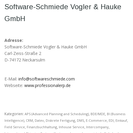
möglich.
Software-Schmiede Vogler & Hauke
GmbH
Statistiken
Diese Cookies
helfen uns dabei
die Funktionalität
Adresse:
und die Struktur
Software-Schmiede Vogler & Hauke GmbH
der Website
Carl-Zeiss-Straße 2
verbessern. Sie
D-74172 Neckarsulm
ermöglichen,
Statistiken und
Analysen zu
erstellen, wobei
E-Mail:
info@softwareschmiede.com
pseudonymisierte
Webseite:
www.professionalerp.de
oder
anonymisierte
Daten erfasst
werden, um
Kenntnisse über
Kategorien:
,
,
APS (Advanced Planning and Scheduling)
BDE/MDE
BI (Business
die
,
,
,
,
,
,
,
,
Intelligence)
CRM
Datev
Diskrete Fertigung
DMS
E-Commerce
EDI
Einkauf
Websitenutzung
,
,
,
,
Field Service
Finanzbuchhaltung
Inhouse Service
Intercompany
zu erhalten, zur