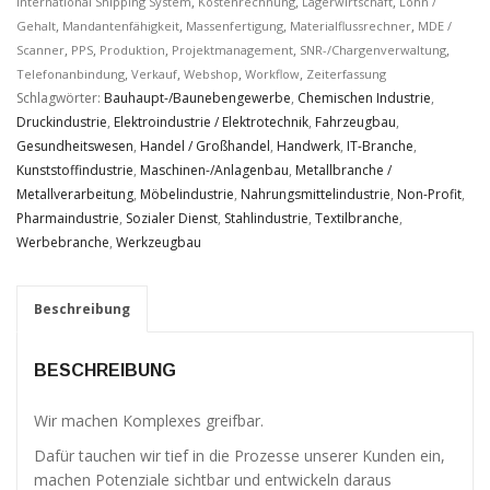
Verbesserung
,
,
,
International Shipping System
Kostenrechnung
Lagerwirtschaft
Lohn /
unseres Angebots
,
,
,
,
Gehalt
Mandantenfähigkeit
Massenfertigung
Materialflussrechner
MDE /
oder um
,
,
,
,
,
Scanner
PPS
Produktion
Projektmanagement
SNR-/Chargenverwaltung
technische
,
,
,
,
Telefonanbindung
Verkauf
Webshop
Workflow
Zeiterfassung
Probleme schnell
Schlagwörter:
Bauhaupt-/Baunebengewerbe
,
Chemischen Industrie
,
zu erkennen und
Druckindustrie
,
Elektroindustrie / Elektrotechnik
,
Fahrzeugbau
,
zu beheben.
Gesundheitswesen
,
Handel / Großhandel
,
Handwerk
,
IT-Branche
,
Kunststoffindustrie
,
Maschinen-/Anlagenbau
,
Metallbranche /
Metallverarbeitung
,
Möbelindustrie
,
Nahrungsmittelindustrie
,
Non-Profit
,
Erfahrungen
Pharmaindustrie
,
Sozialer Dienst
,
Stahlindustrie
,
Textilbranche
,
Diese
Cookies
Werbebranche
,
Werkzeugbau
werden
benötigt,
damit unsere
Beschreibung
Website
während
Ihres
BESCHREIBUNG
Besuchs so
gut wie
Wir machen Komplexes greifbar.
möglich
funktioniert.
Dafür tauchen wir tief in die Prozesse unserer Kunden ein,
Wenn Sie
machen Potenziale sichtbar und entwickeln daraus