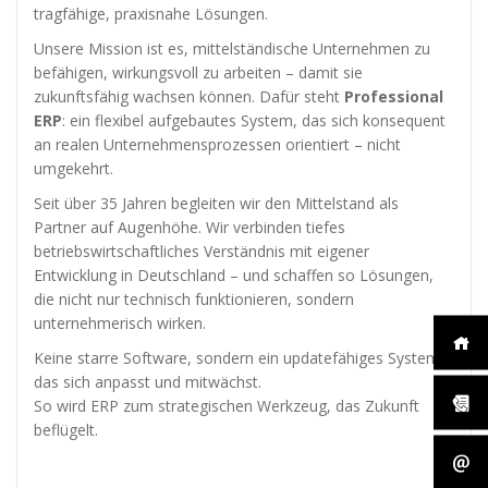
diese
tragfähige, praxisnahe Lösungen.
Cookies
ablehnen,
Unsere Mission ist es, mittelständische Unternehmen zu
werden
befähigen, wirkungsvoll zu arbeiten – damit sie
einige
zukunftsfähig wachsen können. Dafür steht
Professional
Funktionen
ERP
: ein flexibel aufgebautes System, das sich konsequent
auf der
an realen Unternehmensprozessen orientiert – nicht
Website
nicht mehr
umgekehrt.
verfügbar
Seit über 35 Jahren begleiten wir den Mittelstand als
sein.
Partner auf Augenhöhe. Wir verbinden tiefes
betriebswirtschaftliches Verständnis mit eigener
Entwicklung in Deutschland – und schaffen so Lösungen,
Marketing
die nicht nur technisch funktionieren, sondern
„Marketing Cookies“
unternehmerisch wirken.
ermöglichen es uns,
die Anzeige
Keine starre Software, sondern ein updatefähiges System,
personalisierter
das sich anpasst und mitwächst.
Inhalte durch
So wird ERP zum strategischen Werkzeug, das Zukunft
Erfassen und
Analysieren Ihres
beflügelt.
Nutzungsverhaltens.
Dies erfolgt auch